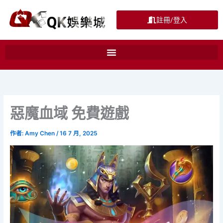
:
:
:
:
:
跳
A
A
R
A
各
至
註冊/登入
T
T
S
T
類
主
G
G
G
G
卡
要
電
電
電
電
牌
內
子
子
子
子
遊
容
遊
資
遊
戰
戲
戲
金
戲
神
在
體
管
下
賽
台
驗
理
載
特
灣
分
獲
的
享
獎
賭
惡魔血域 免費遊戲
經
場
歷
作者:
Amy Chen
/
16 7 月, 2025