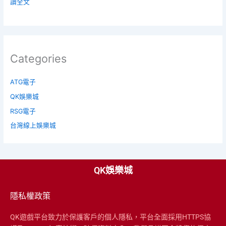
讀全文
Categories
ATG電子
QK娛樂城
RSG電子
台灣線上娛樂城
QK娛樂城
隱私權政策
QK遊戲平台致力於保護客戶的個人隱私，平台全面採用HTTPS協