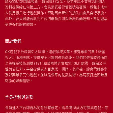
議及SSL128加密技術，確保資料安全。我們承諾不會將您的個人
資料提供給任何第三方。會員需妥善保管帳號及密碼，避免未成年
人使用帳戶進行遊戲操作，否則因此產生的損失由會員自行承擔。
此外，會員可能會收到平台的最新資訊與推廣活動通知，幫助您享
受更好的服務體驗。
關於我們
QK遊戲平台深耕亞太區線上遊戲領域多年，擁有專業的自主研發
與客戶服務團隊，提供安全可靠的遊戲環境。我們的遊戲軟體通過
全美權威技術測試 (TST) 和國際博弈實驗室 (GLI) 認證，確保公平
性與公信力。平台提供真人百家樂、棋牌、老虎機、體育電競賽事
及彩票等多元化遊戲，並以最公平的亂數技術，為玩家打造即時且
刺激的娛樂體驗。
會員權利與義務
會員進入平台即視為同意所有規定，需年滿18歲方可參與遊戲。每