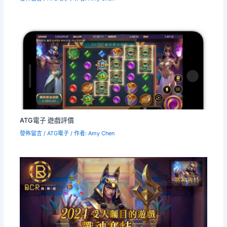
ATG電子 遊戲評價
發佈留言
/
ATG電子
/ 作者:
Amy Chen