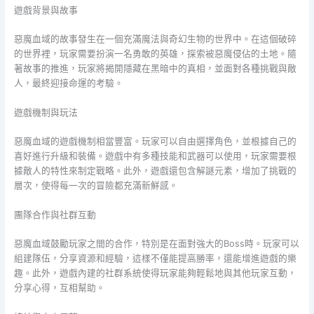
遊戲背景與故事
惡魔血域的故事發生在一個充滿魔法與奇幻生物的世界中。在這個破碎
的世界裡，玩家需要扮演一名勇敢的英雄，探索被惡魔侵佔的土地。隨
著故事的推進，玩家將揭開隱藏在黑暗中的真相，並面對各種挑戰與敵
人，最終迎接命運的考驗。
遊戲機制與玩法
惡魔血域的遊戲機制相當豐富。玩家可以自由選擇角色，並根據自己的
喜好進行升級和裝備。遊戲中有多種技能和武器可以使用，玩家需要根
據敵人的特性來制定戰略。此外，遊戲還包含解謎元素，增加了挑戰的
層次，使得每一次的冒險都充滿新鮮感。
團隊合作與社群互動
惡魔血域鼓勵玩家之間的合作，特別是在面對強大的Boss時。玩家可以
組建隊伍，分享資源和經驗，這樣不僅能提高勝率，還能增進遊戲的樂
趣。此外，遊戲內建的社群系統使得玩家能夠輕鬆地與其他玩家互動，
分享心得，互相幫助。