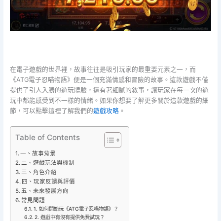
在電子遊戲的世界裡，故事往往是吸引玩家的最重要元素之一，而
《ATG電子忍喵物語》便是一個充滿情感和冒險的故事。這款遊戲不僅
提供了引人入勝的遊玩體驗，還有著細膩的敘事，讓玩家在每一次的遊
玩中都能感受到不一樣的情緒。如果你想要了解更多關於這款遊戲的細
節，可以點擊這裡了解我們的
遊戲攻略
。
Table of Contents
一、故事背景
二、遊戲玩法與機制
三、角色介紹
四、玩家反饋與評價
五、未來發展方向
常見問題
1. 如何開始玩《ATG電子忍喵物語》？
2. 遊戲中有沒有提供免費試玩？