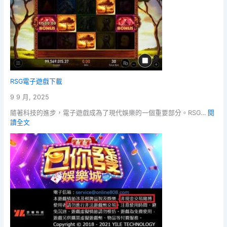
RSG電子遊戲下載
9 9 月, 2025
隨著科技的進步，電子遊戲成為了現代娛樂的一個重要部分。RSG…
閱
讀全文