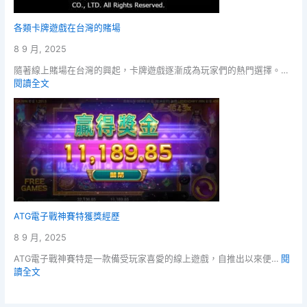
各類卡牌遊戲在台灣的賭場
8 9 月, 2025
隨著線上賭場在台灣的興起，卡牌遊戲逐漸成為玩家們的熱門選擇。…
閱讀全文
ATG電子戰神賽特獲獎經歷
8 9 月, 2025
ATG電子戰神賽特是一款備受玩家喜愛的線上遊戲，自推出以來便…
閱
讀全文