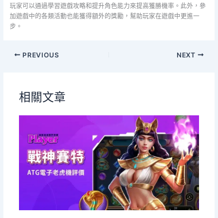
玩家可以通過學習遊戲攻略和提升角色能力來提高獲勝機率。此外，參
加遊戲中的各類活動也能獲得額外的獎勵，幫助玩家在遊戲中更進一
步。
PREVIOUS
NEXT
相關文章