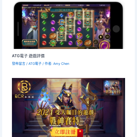
ATG電子 遊戲評價
發佈留言
/
ATG電子
/ 作者:
Amy Chen