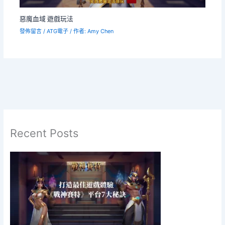
惡魔血域 遊戲玩法
發佈留言
/
ATG電子
/ 作者:
Amy Chen
Recent Posts