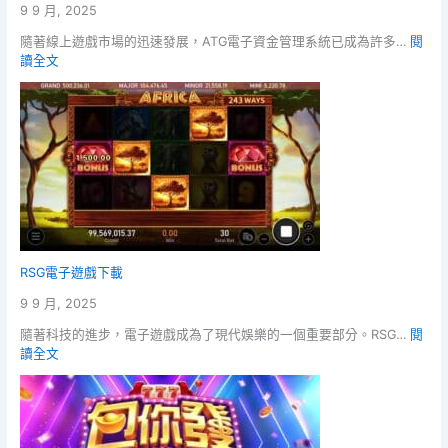
9 9 月, 2025
隨著線上遊戲市場的迅速發展，ATG電子資金管理系統已成為許多…
閱
讀全文
RSG電子遊戲下載
9 9 月, 2025
隨著科技的進步，電子遊戲成為了現代娛樂的一個重要部分。RSG…
閱
讀全文