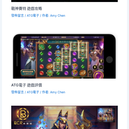
戰神賽特 遊戲攻略
發佈留言
/
ATG電子
/ 作者:
Amy Chen
ATG電子 遊戲評價
發佈留言
/
ATG電子
/ 作者:
Amy Chen