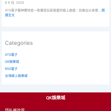
8 9 月, 2025
ATG電子戰神賽特是一款備受玩家喜愛的線上遊戲，自推出以來便…
閱
讀全文
Categories
ATG電子
QK娛樂城
RSG電子
台灣線上娛樂城
QK娛樂城
隱私權政策