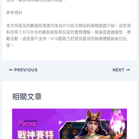
參考資料
本文所提及的數據和事實均來自ATG官方網站和相關遊戲介紹，這些資
料反映了ATG平台的最新狀態和玩家的實際體驗。無論是遊戲類型、獎
勵活動，或是客戶支持，ATG都致力於提供最佳的娛樂體驗給每位玩
家。
PREVIOUS
NEXT
相關文章