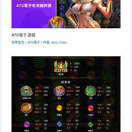
ATG電子 遊戲
發佈留言
/
ATG電子
/ 作者:
Amy Chen