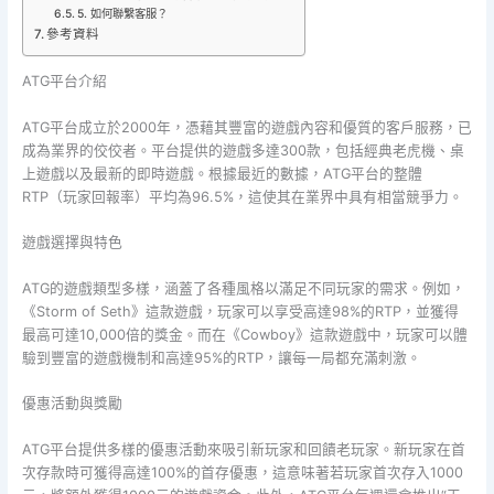
5. 如何聯繫客服？
參考資料
ATG平台介紹
ATG平台成立於2000年，憑藉其豐富的遊戲內容和優質的客戶服務，已
成為業界的佼佼者。平台提供的遊戲多達300款，包括經典老虎機、桌
上遊戲以及最新的即時遊戲。根據最近的數據，ATG平台的整體
RTP（玩家回報率）平均為96.5%，這使其在業界中具有相當競爭力。
遊戲選擇與特色
ATG的遊戲類型多樣，涵蓋了各種風格以滿足不同玩家的需求。例如，
《Storm of Seth》這款遊戲，玩家可以享受高達98%的RTP，並獲得
最高可達10,000倍的獎金。而在《Cowboy》這款遊戲中，玩家可以體
驗到豐富的遊戲機制和高達95%的RTP，讓每一局都充滿刺激。
優惠活動與獎勵
ATG平台提供多樣的優惠活動來吸引新玩家和回饋老玩家。新玩家在首
次存款時可獲得高達100%的首存優惠，這意味著若玩家首次存入1000