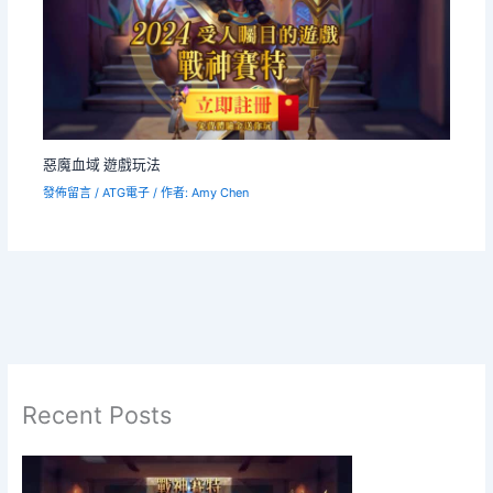
惡魔血域 遊戲玩法
發佈留言
/
ATG電子
/ 作者:
Amy Chen
Recent Posts