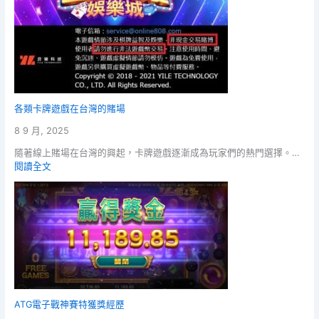
各類卡牌遊戲在台灣的賭場
8 9 月, 2025
隨著線上賭場在台灣的興起，卡牌遊戲逐漸成為玩家們的熱門選擇。…
閱讀全文
ATG電子戰神賽特獲獎經歷