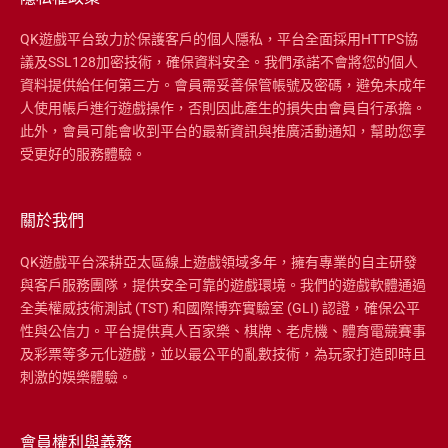
QK遊戲平台致力於保護客戶的個人隱私，平台全面採用HTTPS協
議及SSL128加密技術，確保資料安全。我們承諾不會將您的個人
資料提供給任何第三方。會員需妥善保管帳號及密碼，避免未成年
人使用帳戶進行遊戲操作，否則因此產生的損失由會員自行承擔。
此外，會員可能會收到平台的最新資訊與推廣活動通知，幫助您享
受更好的服務體驗。
關於我們
QK遊戲平台深耕亞太區線上遊戲領域多年，擁有專業的自主研發
與客戶服務團隊，提供安全可靠的遊戲環境。我們的遊戲軟體通過
全美權威技術測試 (TST) 和國際博弈實驗室 (GLI) 認證，確保公平
性與公信力。平台提供真人百家樂、棋牌、老虎機、體育電競賽事
及彩票等多元化遊戲，並以最公平的亂數技術，為玩家打造即時且
刺激的娛樂體驗。
會員權利與義務