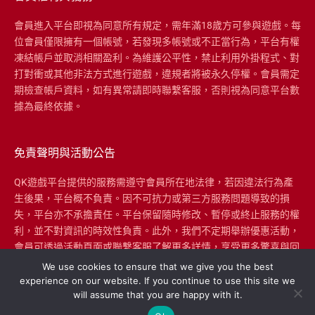
會員進入平台即視為同意所有規定，需年滿18歲方可參與遊戲。每
位會員僅限擁有一個帳號，若發現多帳號或不正當行為，平台有權
凍結帳戶並取消相關盈利。為維護公平性，禁止利用外掛程式、對
打對衝或其他非法方式進行遊戲，違規者將被永久停權。會員需定
期檢查帳戶資料，如有異常請即時聯繫客服，否則視為同意平台數
據為最終依據。
免責聲明與活動公告
QK遊戲平台提供的服務需遵守會員所在地法律，若因違法行為產
生後果，平台概不負責。因不可抗力或第三方服務問題導致的損
失，平台亦不承擔責任。平台保留隨時修改、暫停或終止服務的權
利，並不對資訊的時效性負責。此外，我們不定期舉辦優惠活動，
會員可透過活動頁面或聯繫客服了解更多詳情，享受更多驚喜與回
饋。
We use cookies to ensure that we give you the best
experience on our website. If you continue to use this site we
will assume that you are happy with it.