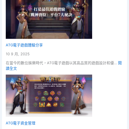
ATG電子遊戲體驗分享
10 9 月, 2025
在當今的數位娛樂時代，ATG電子遊戲以其高品質的遊戲設計和優…
閱
讀全文
ATG電子資金管理