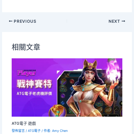
PREVIOUS
NEXT
相關文章
ATG電子 遊戲
發佈留言
/
ATG電子
/ 作者:
Amy Chen