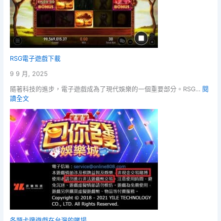
RSG電子遊戲下載
9 9 月, 2025
隨著科技的進步，電子遊戲成為了現代娛樂的一個重要部分。RSG…
閱
讀全文
各類卡牌遊戲在台灣的賭場