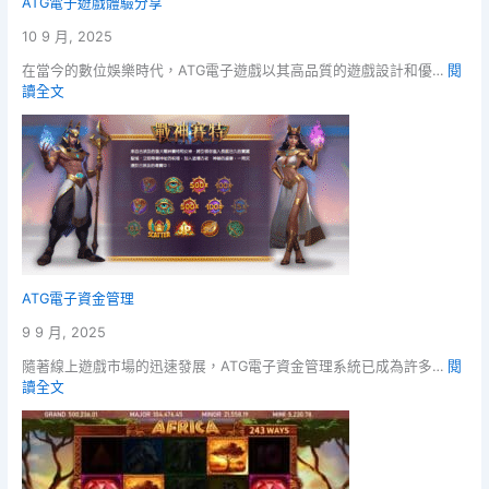
ATG電子遊戲體驗分享
10 9 月, 2025
在當今的數位娛樂時代，ATG電子遊戲以其高品質的遊戲設計和優…
閱
讀全文
ATG電子資金管理
9 9 月, 2025
隨著線上遊戲市場的迅速發展，ATG電子資金管理系統已成為許多…
閱
讀全文