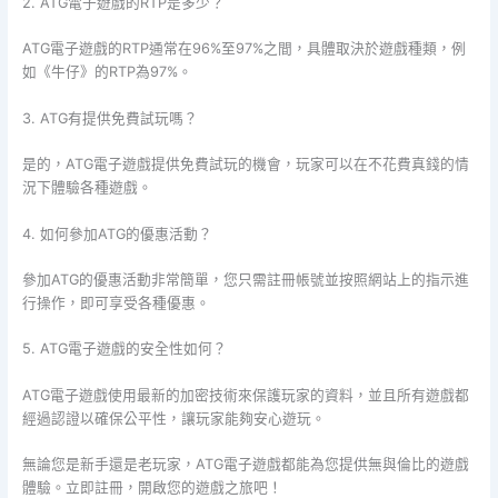
2. ATG電子遊戲的RTP是多少？
ATG電子遊戲的RTP通常在96%至97%之間，具體取決於遊戲種類，例
如《牛仔》的RTP為97%。
3. ATG有提供免費試玩嗎？
是的，ATG電子遊戲提供免費試玩的機會，玩家可以在不花費真錢的情
況下體驗各種遊戲。
4. 如何參加ATG的優惠活動？
參加ATG的優惠活動非常簡單，您只需註冊帳號並按照網站上的指示進
行操作，即可享受各種優惠。
5. ATG電子遊戲的安全性如何？
ATG電子遊戲使用最新的加密技術來保護玩家的資料，並且所有遊戲都
經過認證以確保公平性，讓玩家能夠安心遊玩。
無論您是新手還是老玩家，ATG電子遊戲都能為您提供無與倫比的遊戲
體驗。立即註冊，開啟您的遊戲之旅吧！