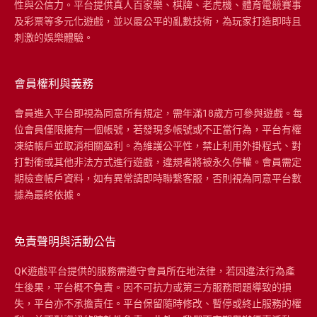
性與公信力。平台提供真人百家樂、棋牌、老虎機、體育電競賽事
及彩票等多元化遊戲，並以最公平的亂數技術，為玩家打造即時且
刺激的娛樂體驗。
會員權利與義務
會員進入平台即視為同意所有規定，需年滿18歲方可參與遊戲。每
位會員僅限擁有一個帳號，若發現多帳號或不正當行為，平台有權
凍結帳戶並取消相關盈利。為維護公平性，禁止利用外掛程式、對
打對衝或其他非法方式進行遊戲，違規者將被永久停權。會員需定
期檢查帳戶資料，如有異常請即時聯繫客服，否則視為同意平台數
據為最終依據。
免責聲明與活動公告
QK遊戲平台提供的服務需遵守會員所在地法律，若因違法行為產
生後果，平台概不負責。因不可抗力或第三方服務問題導致的損
失，平台亦不承擔責任。平台保留隨時修改、暫停或終止服務的權