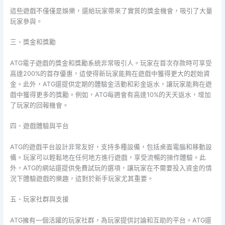
這些遊戲不僅僅是娛樂，還給玩家帶來了實質的獎金機會，吸引了大量
玩家參與。
三、獎金和獎勵
ATG電子遊戲的獎金和獎勵系統非常吸引人。玩家在首次存款時可享受
高達200%的首存優惠，這使得新玩家能夠在遊戲中獲得更大的起始資
金。此外，ATG還提供定期的體驗金活動和彩金返水，讓玩家能夠在遊
戲中獲得更多的獎勵。例如，ATG每週會有高達10%的天天返水，增加
了玩家的回報機會。
四、遊戲體驗與平台
ATG的遊戲平台設計非常友好，支持多種設備，包括桌面電腦和移動設
備。玩家可以輕鬆地在任何地方進行遊戲，享受流暢的操作體驗。此
外，ATG的網站還提供免費試玩的選項，讓玩家在不需要投入資金的情
況下體驗遊戲的樂趣，這對於新手玩家尤其重要。
五、玩家社群與支援
ATG擁有一個活躍的玩家社群，為玩家提供討論和互助的平台。ATG還