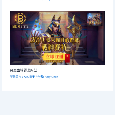
惡魔血域 遊戲玩法
發佈留言
/
ATG電子
/ 作者:
Amy Chen