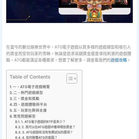
在當今的數位娛樂世界中，ATG電子遊戲以其多樣的遊戲類型和吸引人
的獎金而受到玩家的青睞。無論是追求高額獎金還是尋找刺激的遊戲體
驗，ATG都能滿足各種需求。想要了解更多，請查看我們的
遊戲攻略
。
Table of Contents
一、ATG電子遊戲概覽
二、熱門遊戲類型
三、獎金和獎勵
四、遊戲體驗與平台
五、玩家社群與支援
常見問題解答
1. ATG電子遊戲的RTP是多少？
2. 我可以在ATG遊戲中獲得哪些獎金？
3. ATG遊戲有沒有免費試玩的選項？
4. 如何聯繫ATG的客服？