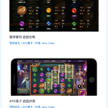
戰神賽特 遊戲攻略
發佈留言
/
ATG電子
/ 作者:
Amy Chen
ATG電子 遊戲評價
發佈留言
/
ATG電子
/ 作者:
Amy Chen