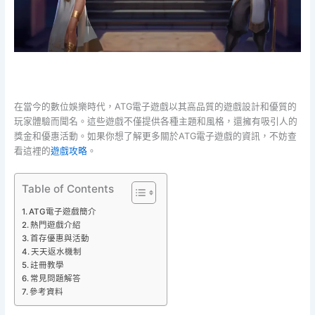
在當今的數位娛樂時代，ATG電子遊戲以其高品質的遊戲設計和優質的
玩家體驗而聞名。這些遊戲不僅提供各種主題和風格，還擁有吸引人的
獎金和優惠活動。如果你想了解更多關於ATG電子遊戲的資訊，不妨查
看這裡的
遊戲攻略
。
Table of Contents
ATG電子遊戲簡介
熱門遊戲介紹
首存優惠與活動
天天返水機制
註冊教學
常見問題解答
參考資料