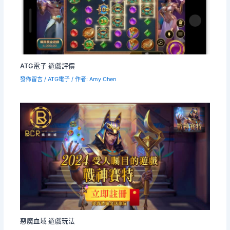
ATG電子 遊戲評價
發佈留言
/
ATG電子
/ 作者:
Amy Chen
惡魔血域 遊戲玩法