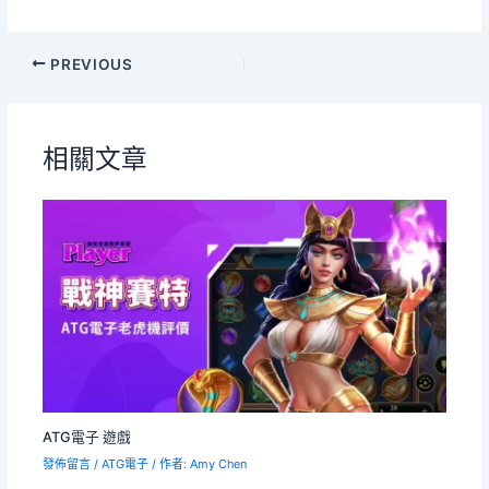
PREVIOUS
相關文章
ATG電子 遊戲
發佈留言
/
ATG電子
/ 作者:
Amy Chen