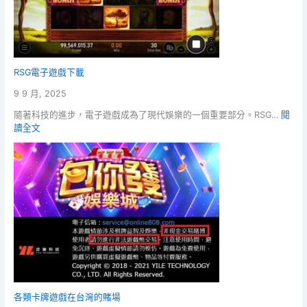
RSG電子遊戲下載
9 9 月, 2025
隨著科技的進步，電子遊戲成為了現代娛樂的一個重要部分。RSG…
閱
讀全文
各類卡牌遊戲在台灣的賭場