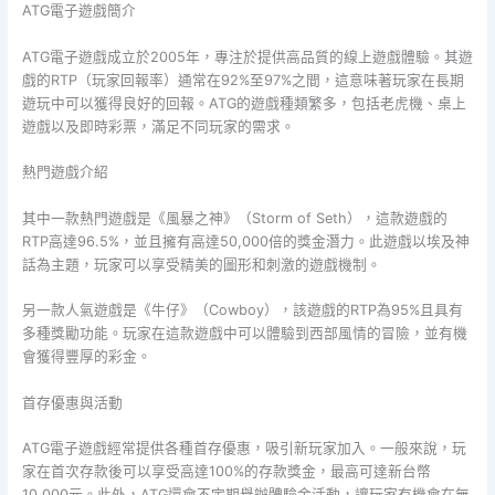
ATG電子遊戲簡介
ATG電子遊戲成立於2005年，專注於提供高品質的線上遊戲體驗。其遊
戲的RTP（玩家回報率）通常在92%至97%之間，這意味著玩家在長期
遊玩中可以獲得良好的回報。ATG的遊戲種類繁多，包括老虎機、桌上
遊戲以及即時彩票，滿足不同玩家的需求。
熱門遊戲介紹
其中一款熱門遊戲是《風暴之神》（Storm of Seth），這款遊戲的
RTP高達96.5%，並且擁有高達50,000倍的獎金潛力。此遊戲以埃及神
話為主題，玩家可以享受精美的圖形和刺激的遊戲機制。
另一款人氣遊戲是《牛仔》（Cowboy），該遊戲的RTP為95%且具有
多種獎勵功能。玩家在這款遊戲中可以體驗到西部風情的冒險，並有機
會獲得豐厚的彩金。
首存優惠與活動
ATG電子遊戲經常提供各種首存優惠，吸引新玩家加入。一般來說，玩
家在首次存款後可以享受高達100%的存款獎金，最高可達新台幣
10,000元。此外，ATG還會不定期舉辦體驗金活動，讓玩家有機會在無