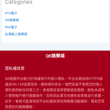
Categories
ATG電子
QK娛樂城
RSG電子
台灣線上娛樂城
QK娛樂城
隱私權政策
QK遊戲平台致力於保護客戶的個人隱私，平台全面採用HTTPS協
議及SSL128加密技術，確保資料安全。我們承諾不會將您的個人
資料提供給任何第三方。會員需妥善保管帳號及密碼，避免未成年
人使用帳戶進行遊戲操作，否則因此產生的損失由會員自行承擔。
此外，會員可能會收到平台的最新資訊與推廣活動通知，幫助您享
受更好的服務體驗。