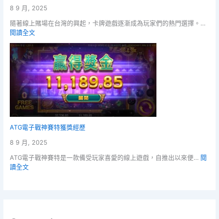
8 9 月, 2025
隨著線上賭場在台灣的興起，卡牌遊戲逐漸成為玩家們的熱門選擇。…
閱讀全文
ATG電子戰神賽特獲獎經歷
8 9 月, 2025
ATG電子戰神賽特是一款備受玩家喜愛的線上遊戲，自推出以來便…
閱
讀全文