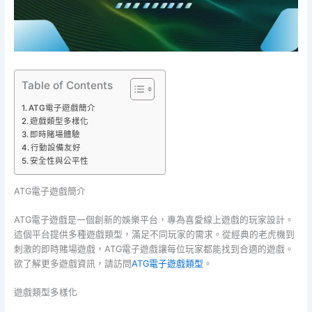
Table of Contents
ATG電子遊戲簡介
遊戲類型多樣化
即時賭場體驗
行動設備友好
安全性與公平性
ATG電子遊戲簡介
ATG電子遊戲是一個創新的娛樂平台，專為喜愛線上遊戲的玩家設計。
這個平台提供多種遊戲類型，滿足不同玩家的需求。從經典的老虎機到
刺激的即時賭場遊戲，ATG電子遊戲讓每位玩家都能找到合適的遊戲。
欲了解更多遊戲資訊，請訪問
ATG電子遊戲類型
。
遊戲類型多樣化