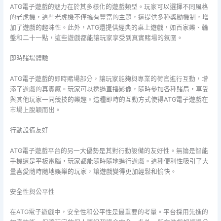
ATG電子遊戲的魅力在於其多樣化的遊戲類型。玩家可以選擇不同風格
的老虎機，這些老虎機不僅擁有豐富的主題，還提供多種獎勵機制，增
加了遊戲的趣味性。此外，ATG還提供經典的桌上遊戲，如百家樂、輪
盤和二十一點，這些遊戲都能讓玩家享受到真實賭場的氛圍。
即時賭場體驗
ATG電子遊戲的即時賭場部分，讓玩家能夠與專業的荷官進行互動，增
添了遊戲的真實感。玩家可以透過直播影像，隨時參加各種賭局，享受
與其他玩家一同競技的樂趣。這種即時的互動方式使得ATG電子遊戲在
市場上脫穎而出。
行動設備友好
ATG電子遊戲平台的另一大優勢是其對行動設備的友好性。無論是智能
手機還是平板電腦，玩家都能隨時隨地進行遊戲。這種便利性吸引了大
量喜愛隨時隨地娛樂的玩家，讓遊戲變得更加輕鬆和愉快。
安全性與公平性
在ATG電子遊戲中，安全性和公平性是最重要的考量。平台採用先進的