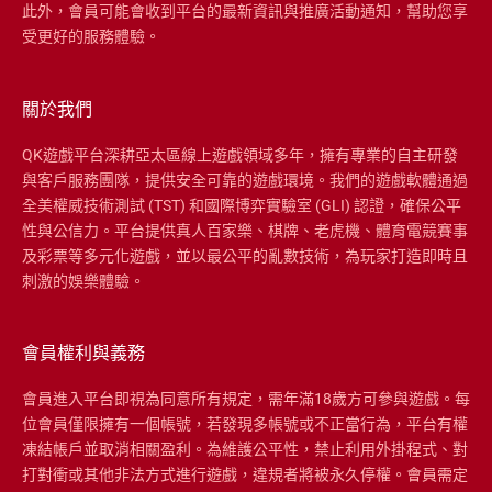
此外，會員可能會收到平台的最新資訊與推廣活動通知，幫助您享
受更好的服務體驗。
關於我們
QK遊戲平台深耕亞太區線上遊戲領域多年，擁有專業的自主研發
與客戶服務團隊，提供安全可靠的遊戲環境。我們的遊戲軟體通過
全美權威技術測試 (TST) 和國際博弈實驗室 (GLI) 認證，確保公平
性與公信力。平台提供真人百家樂、棋牌、老虎機、體育電競賽事
及彩票等多元化遊戲，並以最公平的亂數技術，為玩家打造即時且
刺激的娛樂體驗。
會員權利與義務
會員進入平台即視為同意所有規定，需年滿18歲方可參與遊戲。每
位會員僅限擁有一個帳號，若發現多帳號或不正當行為，平台有權
凍結帳戶並取消相關盈利。為維護公平性，禁止利用外掛程式、對
打對衝或其他非法方式進行遊戲，違規者將被永久停權。會員需定