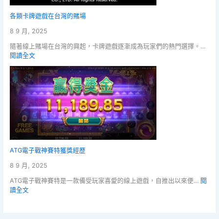
各類卡牌遊戲在台灣的賭場
8 9 月, 2025
隨著線上賭場在台灣的興起，卡牌遊戲逐漸成為玩家們的熱門選擇。…
閱讀全文
ATG電子戰神賽特獲獎經歷
8 9 月, 2025
ATG電子戰神賽特是一款備受玩家喜愛的線上遊戲，自推出以來便…
閱
讀全文