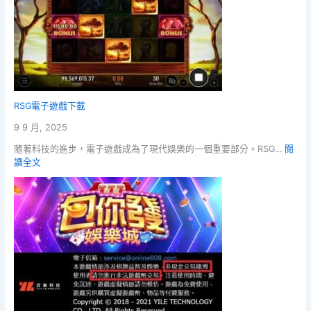
RSG電子遊戲下載
9 9 月, 2025
隨著科技的進步，電子遊戲成為了現代娛樂的一個重要部分。RSG…
閱
讀全文