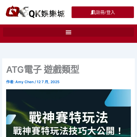
:
:
:
:
:
跳
A
A
R
A
各
至
註冊/登入
T
T
S
T
類
主
G
G
G
G
卡
要
電
電
電
電
牌
內
子
子
子
子
遊
容
遊
資
遊
戰
戲
戲
金
戲
神
在
體
管
下
賽
台
驗
理
載
特
灣
分
獲
的
享
獎
賭
ATG電子 遊戲類型
經
場
歷
作者:
Amy Chen
/
12 7 月, 2025