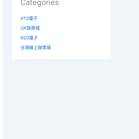
Categories
ATG電子
QK娛樂城
RSG電子
台灣線上娛樂城