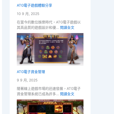
ATG電子遊戲體驗分享
10 9 月, 2025
在當今的數位娛樂時代，ATG電子遊戲以
其高品質的遊戲設計和優…
閱讀全文
ATG電子資金管理
9 9 月, 2025
隨著線上遊戲市場的迅速發展，ATG電子
資金管理系統已成為許多…
閱讀全文