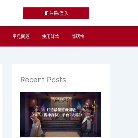
:
:
:
:
:
A
A
R
A
各
註冊/登入
T
T
S
T
類
G
G
G
G
卡
電
電
電
電
牌
子
子
子
子
遊
常見問題
使用條款
部落格
遊
資
遊
戰
戲
戲
金
戲
神
在
體
管
下
賽
台
驗
理
載
特
灣
分
獲
的
享
獎
賭
Recent Posts
經
場
歷