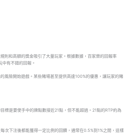
的規則和高額的獎金吸引了大量玩家。根據數據，百家樂的回報率
遊玩中有不錯的回報。
的風險開始遊戲。某些賭場甚至提供高達100%的優惠，讓玩家的賭
目標是要使手中的牌點數接近21點，但不能超過。21點的RTP約為
每次下注後都能獲得一定比例的回饋，通常在0.5%到1%之間，這樣