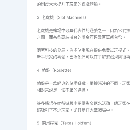
的制度大大提升了玩家的遊戲體驗。
3. 老虎機（Slot Machines）
老虎機是賭場中最具代表性的遊戲之一，因為它們操作
之間，而某些高端機台的獎金可達數百萬新台幣。
隨著科技的發展，許多賭場現在提供免費試玩模式
新手玩家的喜愛，因為他們可以在了解遊戲規則後
4. 輪盤（Roulette）
輪盤是一款經典的賭場遊戲，根據賭注的不同，玩家可
相對來說是一個不錯的選擇。
許多賭場在輪盤遊戲中提供彩金返水活動，讓玩家在
饋吸引了不少玩家，尤其是在大型賭場中。
5. 德州撲克（Texas Hold’em）