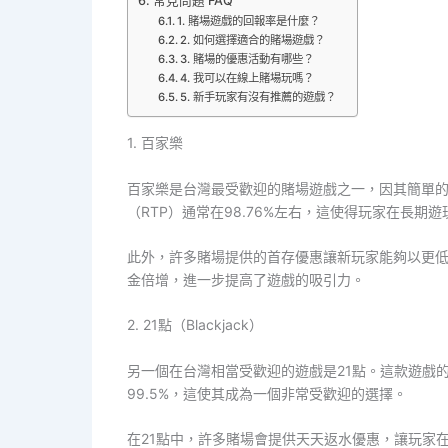
常見問題 FAQ
1. 賭場遊戲的回報率是什麼？
2. 如何選擇適合的賭場遊戲？
3. 賭場的優惠活動有哪些？
4. 我可以在線上賭場玩嗎？
5. 新手玩家有沒有推薦的遊戲？
1. 百家樂
百家樂是台灣最受歡迎的賭場遊戲之一，因其簡單
（RTP）通常在98.76%左右，這使得玩家在長期
此外，許多賭場提供的首存優惠讓新玩家能夠以更低
金倍增，進一步提高了遊戲的吸引力。
2. 21點（Blackjack）
另一個在台灣相當受歡迎的遊戲是21點。這款遊戲的
99.5%，這使其成為一個非常受歡迎的選擇。
在21點中，許多賭場會提供天天返水優惠，讓玩家在