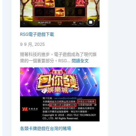
RSG電子遊戲下載
9 9 月, 2025
隨著科技的進步，電子遊戲成為了現代娛
樂的一個重要部分。RSG…
閱讀全文
各類卡牌遊戲在台灣的賭場