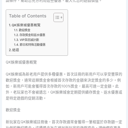
請條件，幫助您充分利用這些優惠，最大化您的遊戲價值。
Table of Contents
QK娛樂城優惠概覽
歡迎獎金
存款獎金和返水優惠
VIP與忠誠計劃
節日和特殊活動優惠
結語
QK娛樂城優惠概覽
QK娛樂城為新老用戶提供多種優惠。首次註冊的新用戶可以享受豐厚的
歡迎獎金，通常這類獎金會根據首次存款的金額來決定獎金的多少。例
如，新用戶可能會獲得首次存款的100%獎金，最高可達一定金額。此
外，老玩家也不會被遺忘，QK娛樂城會定期提供續存獎金、返水優惠或
是特定遊戲的促銷活動。
歡迎獎金
新玩家在QK娛樂城註冊後，首次存款通常會獲得一筆相當於存款額一定
比例的歡迎獎金。這種獎金旨在增加新玩家的遊戲資金，讓他們有更多