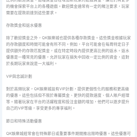
的機會探索平台上的各種遊戲。歡迎獎金通常有一定的賭注要求，玩家
需要在提款前達到這些要求。
存款獎金和返水優惠
除了歡迎獎金之外，QK娛樂城也提供各種存款獎金。這些獎金根據玩家
的存款額度和時間可能會有所不同。例如，平台可能會在每周特定日子
提供額外的存款匹配獎金，或在特定時段內提供更高比例的返水。返水
優惠是一種常見的優惠，允許玩家在損失中回收一定比例的資金，這對
於長期玩家來說是一大福利。
VIP與忠誠計劃
對於高頻玩家，QK娛樂城設有VIP計劃，提供更個性化的服務和更高級
的優惠。這些包括但不限於專屬獎金、更快的提款速度、個人賬戶經理
等。隨著玩家在平台的活躍程度和投注金額的增加，他們可以逐步提升
自己的VIP等級，享受更多的專享福利。
節日和特殊活動優惠
QK娛樂城經常會在特殊節日或重要事件期間推出限時優惠。這些優惠可