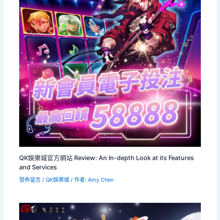
QK娛樂城官方網站 Review: An In-depth Look at its Features
and Services
發佈留言
/
QK娛樂城
/ 作者:
Amy Chen