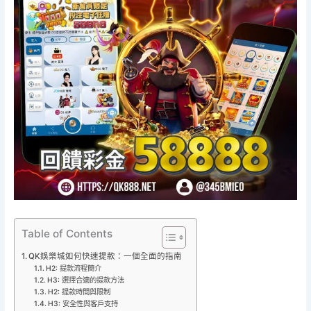
Table of Contents
QK娛樂城如何快速提款：一個全面的指南
H2: 提款流程簡介
H3: 選擇合適的提款方法
H2: 提款時間與限制
H3: 安全性與客戶支持