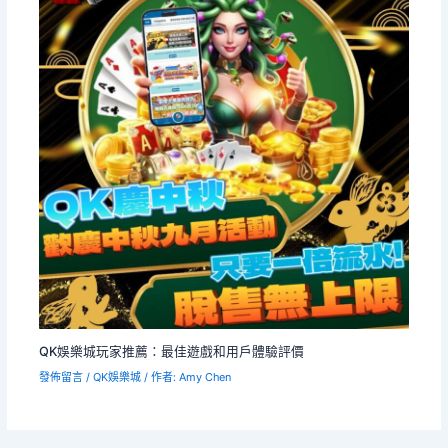
QK娛樂城玩家推薦：最佳遊戲和用戶體驗評價
發佈留言
/
QK娛樂城
/ 作者:
Amy Chen