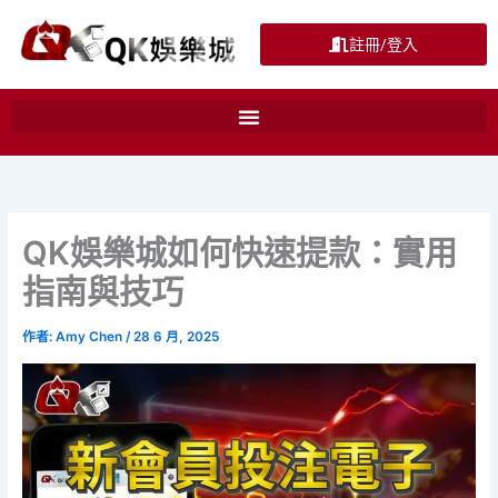
:
:
:
:
:
跳
A
A
R
A
各
至
註冊/登入
T
T
S
T
類
主
G
G
G
G
卡
要
電
電
電
電
牌
內
子
子
子
子
遊
容
遊
資
遊
戰
戲
戲
金
戲
神
在
體
管
下
賽
台
驗
理
載
特
灣
分
獲
的
享
獎
賭
QK娛樂城如何快速提款：實用
經
場
指南與技巧
歷
作者:
Amy Chen
/
28 6 月, 2025