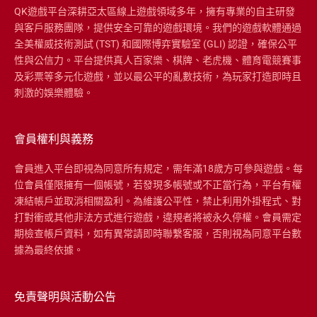
QK遊戲平台深耕亞太區線上遊戲領域多年，擁有專業的自主研發
與客戶服務團隊，提供安全可靠的遊戲環境。我們的遊戲軟體通過
全美權威技術測試 (TST) 和國際博弈實驗室 (GLI) 認證，確保公平
性與公信力。平台提供真人百家樂、棋牌、老虎機、體育電競賽事
及彩票等多元化遊戲，並以最公平的亂數技術，為玩家打造即時且
刺激的娛樂體驗。
會員權利與義務
會員進入平台即視為同意所有規定，需年滿18歲方可參與遊戲。每
位會員僅限擁有一個帳號，若發現多帳號或不正當行為，平台有權
凍結帳戶並取消相關盈利。為維護公平性，禁止利用外掛程式、對
打對衝或其他非法方式進行遊戲，違規者將被永久停權。會員需定
期檢查帳戶資料，如有異常請即時聯繫客服，否則視為同意平台數
據為最終依據。
免責聲明與活動公告