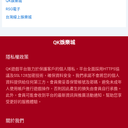
QK娛樂城
RSG電子
台灣線上娛樂城
QK娛樂城
隱私權政策
QK遊戲平台致力於保護客戶的個人隱私，平台全面採用HTTPS協
議及SSL128加密技術，確保資料安全。我們承諾不會將您的個人
資料提供給任何第三方。會員需妥善保管帳號及密碼，避免未成年
人使用帳戶進行遊戲操作，否則因此產生的損失由會員自行承擔。
此外，會員可能會收到平台的最新資訊與推廣活動通知，幫助您享
受更好的服務體驗。
關於我們