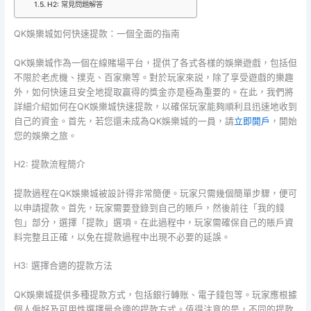
H2: 常見問題解答
QK娛樂城如何快速提款：一個全面的指南
QK娛樂城作為一個在線賭場平台，提供了各式各樣的娛樂遊戲，包括但
不限於老虎機、撲克、百家樂等。對於玩家來説，除了享受遊戲的樂趣
外，如何快速且安全地提取贏得的獎金亦是極為重要的。在此，我們將
詳細介紹如何在QK娛樂城快速提款，以確保玩家能夠順利且迅速地收到
自己的資金。首先，若您還未成為QK娛樂城的一員，請
立即開戶
，開始
您的娛樂之旅。
H2: 提款流程簡介
提款過程在QK娛樂城被設計得非常簡便。玩家只需幾個簡單步驟，便可
以申請提款。首先，玩家需要登錄到自己的賬戶，然後前往「我的錢
包」部分，選擇「提款」選項。在此過程中，玩家需確保自己的賬戶資
料完整且正確，以免在提款過程中出現不必要的延誤。
H3: 選擇合適的提款方法
QK娛樂城提供多種提款方式，包括銀行轉账、電子錢包等。玩家應根據
個人偏好及可用性選擇最合適的提款方式。值得注意的是，不同的提款