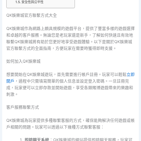
安全性與公平性
QK娛樂城官方聯繫方式大全
QK娛樂城作為網路上頗具規模的遊戲平台，提供了豐富多樣的遊戲選擇
和卓越的客戶服務。無論您是老玩家還是新手，了解如何快速且有效地
聯繫QK娛樂城將有助於您更好地享受遊戲體驗。以下是關於QK娛樂城
官方聯繫方式的全面指南，方便玩家在需要時獲得即時支援。
如何加入QK娛樂城
想要開始在QK娛樂城遊玩，首先需要進行帳戶註冊。玩家可以輕鬆
立即
開戶
，過程中只需填寫簡單的個人信息並設定登入密碼。一旦註冊完
成，玩家便可以立即存款並開始遊戲，享受各類賭博遊戲帶來的樂趣和
刺激。
客戶服務聯繫方式
QK娛樂城為玩家提供多種聯繫客服的方式，確保能夠解決任何遊戲或帳
戶相關的問題。玩家可以透過以下幾種方式聯繫客服：
即時聊天系統
：QK娛樂城的網站提供即時聊天服務，玩家可