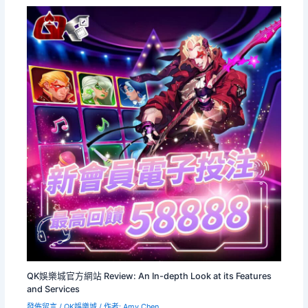
QK娛樂城官方網站 Review: An In-depth Look at its Features
and Services
發佈留言
/
QK娛樂城
/ 作者:
Amy Chen