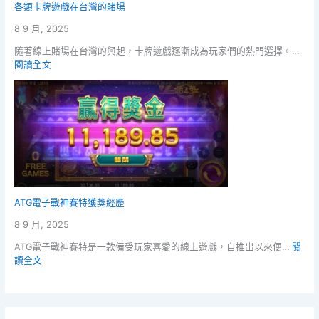
各類卡牌遊戲在台灣的賭場
8 9 月, 2025
隨著線上賭場在台灣的興起，卡牌遊戲逐漸成為玩家們的熱門選擇。…
閱讀全文
ATG電子戰神賽特獲獎經歷
8 9 月, 2025
ATG電子戰神賽特是一款備受玩家喜愛的線上遊戲，自推出以來便…
閱
讀全文