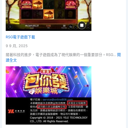
RSG電子遊戲下載
9 9 月, 2025
隨著科技的進步，電子遊戲成為了現代娛樂的一個重要部分。RSG…
閱
讀全文