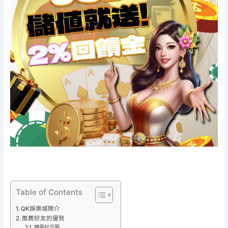
Table of Contents
QK娛樂城簡介
推薦好友的優勢
擴展社交圈