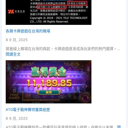
各類卡牌遊戲在台灣的賭場
8 9 月, 2025
隨著線上賭場在台灣的興起，卡牌遊戲逐漸成為玩家們的熱門選擇。…
閱讀全文
ATG電子戰神賽特獲獎經歷
8 9 月, 2025
ATG電子戰神賽特是一款備受玩家喜愛的線上遊戲，自推出以來便…
閱