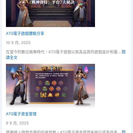
ATG電子遊戲體驗分享
10 9 月, 2025
在當今的數位娛樂時代，ATG電子遊戲以其高品質的遊戲設計和優…
閱
讀全文
ATG電子資金管理
9 9 月, 2025
隨著線上遊戲市場的迅速發展，ATG電子資金管理系統已成為許多…
閱