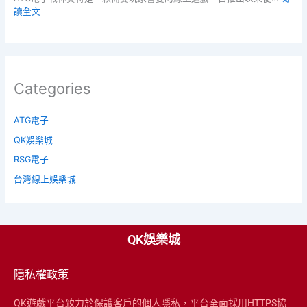
讀全文
Categories
ATG電子
QK娛樂城
RSG電子
台灣線上娛樂城
QK娛樂城
隱私權政策
QK遊戲平台致力於保護客戶的個人隱私，平台全面採用HTTPS協