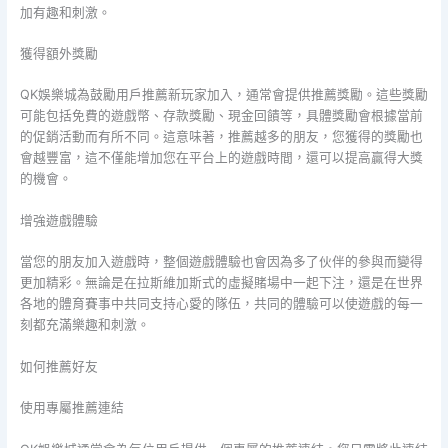
加有趣和刺激。
獲得額外獎勵
QK娛樂城為鼓勵用戶推薦新玩家加入，通常會提供推薦獎勵。這些獎勵
可能包括免費的遊戲幣、存款獎勵、現金回饋等，具體獎勵會根據當前
的促銷活動而有所不同。這意味著，推薦越多的朋友，您獲得的獎勵也
會越豐富，這不僅能增加您在平台上的遊戲時間，還可以提高贏得大獎
的機會。
增強遊戲體驗
當您的朋友加入遊戲時，整個遊戲體驗也會因為多了伙伴的參與而變得
更加精彩。無論是在拉斯維加斯式的虛擬賭場中一起下注，還是在世界
各地的體育賽事中共同支持心愛的隊伍，共同的體驗可以使遊戲的每一
刻都充滿樂趣和刺激。
如何推薦好友
使用專屬推薦連結