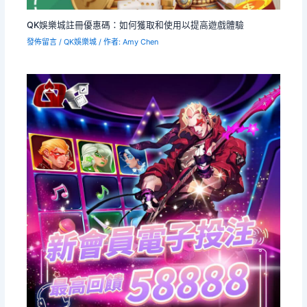
QK娛樂城註冊優惠碼：如何獲取和使用以提高遊戲體驗
發佈留言
/
QK娛樂城
/ 作者:
Amy Chen