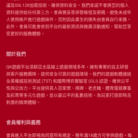
議及SSL128加密技術，確保資料安全。我們承諾不會將您的個人
資料提供給任何第三方。會員需妥善保管帳號及密碼，避免未成年
人使用帳戶進行遊戲操作，否則因此產生的損失由會員自行承擔。
此外，會員可能會收到平台的最新資訊與推廣活動通知，幫助您享
受更好的服務體驗。
關於我們
QK遊戲平台深耕亞太區線上遊戲領域多年，擁有專業的自主研發
與客戶服務團隊，提供安全可靠的遊戲環境。我們的遊戲軟體通過
全美權威技術測試 (TST) 和國際博弈實驗室 (GLI) 認證，確保公平
性與公信力。平台提供真人百家樂、棋牌、老虎機、體育電競賽事
及彩票等多元化遊戲，並以最公平的亂數技術，為玩家打造即時且
刺激的娛樂體驗。
會員權利與義務
會員進入平台即視為同意所有規定，需年滿18歲方可參與遊戲。每