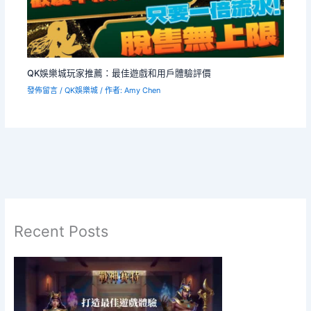
QK娛樂城玩家推薦：最佳遊戲和用戶體驗評價
發佈留言
/
QK娛樂城
/ 作者:
Amy Chen
Recent Posts