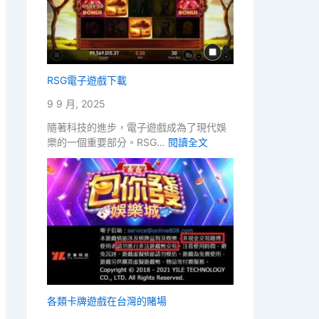
RSG電子遊戲下載
9 9 月, 2025
隨著科技的進步，電子遊戲成為了現代娛
樂的一個重要部分。RSG…
閱讀全文
各類卡牌遊戲在台灣的賭場