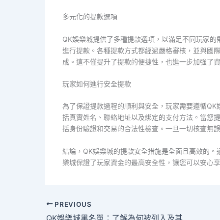
多元化的提款選項
QK娛樂城提供了多種提款選項，以滿足不同玩家的
進行提款。各種提款方式都經過嚴格審核，並與國
成。這不僅提升了提款的便捷性，也進一步加強了
玩家如何進行安全提款
為了保證提款過程的順利與安全，玩家需要遵循QK
括真實姓名、聯絡地址以及綁定的支付方法。當您提
括身份驗證和交易的合法性檢查。一旦一切核查無
結論，QK娛樂城的提款安全措施是全面且高效的。
樂城保證了玩家資金的最高安全性，讓您可以安心
PREVIOUS
QK娛樂城黑名單：了解為何被列入及其影響