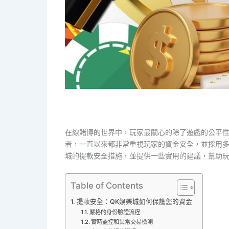
在線賭博的世界中，玩家最關心的除了遊戲的公平性
者，一直以來都非常重視玩家的資金安全，並採用多
城的提款安全措施，並提供一些實用的建議，幫助
Table of Contents
提款安全：QK娛樂城如何保護您的資金
嚴格的身份驗證流程
實時監控和異常交易檢測