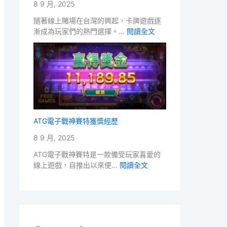
8 9 月, 2025
隨著線上賭場在台灣的興起，卡牌遊戲逐
漸成為玩家們的熱門選擇。…
閱讀全文
ATG電子戰神賽特獲獎經歷
8 9 月, 2025
ATG電子戰神賽特是一款備受玩家喜愛的
線上遊戲，自推出以來便…
閱讀全文