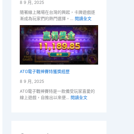
8 9 月, 2025
隨著線上賭場在台灣的興起，卡牌遊戲逐
漸成為玩家們的熱門選擇。…
閱讀全文
ATG電子戰神賽特獲獎經歷
8 9 月, 2025
ATG電子戰神賽特是一款備受玩家喜愛的
線上遊戲，自推出以來便…
閱讀全文