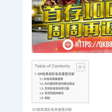
Table of Contents
QK娛樂城新會員優惠詳解
新會員專屬優惠
如何獲得和使用歡迎獎金
其他新會員促銷活動
常見問題與解答
總結
QK娛樂城新會員優惠詳解