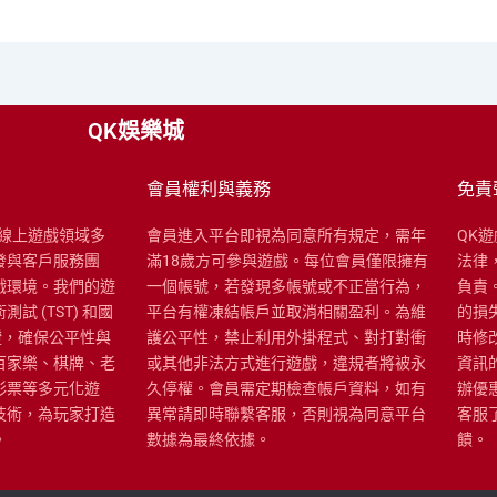
QK娛樂城
會員權利與義務
免責
區線上遊戲領域多
會員進入平台即視為同意所有規定，需年
QK
發與客戶服務團
滿18歲方可參與遊戲。每位會員僅限擁有
法律
戲環境。我們的遊
一個帳號，若發現多帳號或不正當行為，
負責
 (TST) 和國
平台有權凍結帳戶並取消相關盈利。為維
的損
認證，確保公平性與
護公平性，禁止利用外掛程式、對打對衝
時修
百家樂、棋牌、老
或其他非法方式進行遊戲，違規者將被永
資訊
彩票等多元化遊
久停權。會員需定期檢查帳戶資料，如有
辦優
技術，為玩家打造
異常請即時聯繫客服，否則視為同意平台
客服
。
數據為最終依據。
饋。