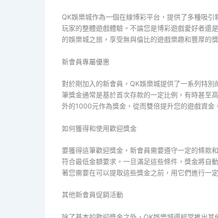
QK娛樂城作為一個在線博彩平台，提供了多種吸引
玩家的整體遊戲體驗。不論您是博彩遊戲愛好者還是
的娛樂城之旅，享受無與倫比的遊戲樂趣和豐厚的
新會員專屬優惠
對於剛加入的新會員，QK娛樂城提供了一系列特別
筆獎金通常是基於首次存款的一定比例，有時甚至高達
外的1000元作為獎金，從而雙倍提升您的遊戲資金
如何獲得和使用歡迎獎金
要獲得這筆歡迎獎金，新會員需要遵守一定的條款
符合最低金額要求。一旦滿足這些條件，獎金將自
著您需要在可以提取這些獎金之前，用它們進行一
其他新會員促銷活動
除了基本的歡迎獎金之外，QK娛樂城還經常推出其