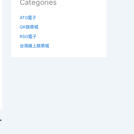
Categories
ATG電子
QK娛樂城
RSG電子
台灣線上娛樂城