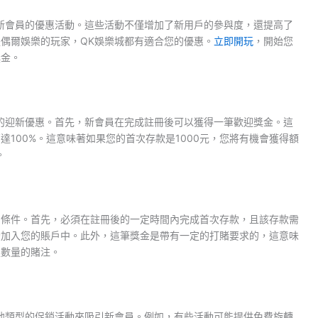
新會員的優惠活動。這些活動不僅增加了新用戶的參與度，還提高了
偶爾娛樂的玩家，QK娛樂城都有適合您的優惠。
立即開玩
，開始您
獎金。
的迎新優惠。首先，新會員在完成註冊後可以獲得一筆歡迎獎金。這
100%。這意味著如果您的首次存款是1000元，您將有機會獲得額
。
和條件。首先，必須在註冊後的一定時間內完成首次存款，且該存款需
動加入您的賬戶中。此外，這筆獎金是帶有一定的打賭要求的，這意味
定數量的賭注。
他類型的促銷活動來吸引新會員。例如，有些活動可能提供免費旋轉