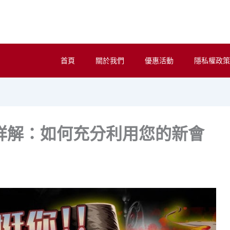
首頁
關於我們
優惠活動
隱私權政策
詳解：如何充分利用您的新會