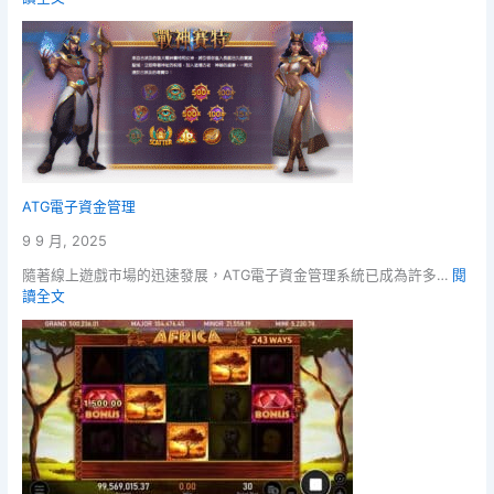
ATG電子資金管理
9 9 月, 2025
隨著線上遊戲市場的迅速發展，ATG電子資金管理系統已成為許多…
閱
讀全文