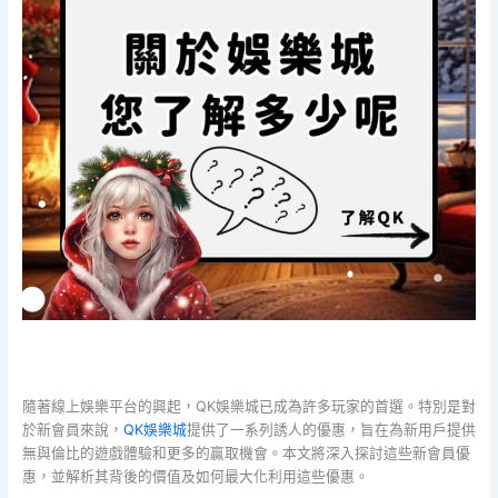
隨著線上娛樂平台的興起，QK娛樂城已成為許多玩家的首選。特別是對
於新會員來說，
QK娛樂城
提供了一系列誘人的優惠，旨在為新用戶提供
無與倫比的遊戲體驗和更多的贏取機會。本文將深入探討這些新會員優
惠，並解析其背後的價值及如何最大化利用這些優惠。