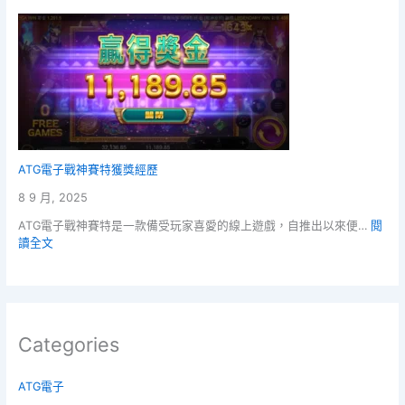
ATG電子戰神賽特獲獎經歷
8 9 月, 2025
ATG電子戰神賽特是一款備受玩家喜愛的線上遊戲，自推出以來便…
閱
讀全文
Categories
ATG電子