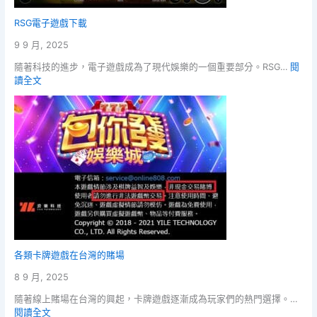
RSG電子遊戲下載
9 9 月, 2025
隨著科技的進步，電子遊戲成為了現代娛樂的一個重要部分。RSG…
閱
讀全文
各類卡牌遊戲在台灣的賭場
8 9 月, 2025
隨著線上賭場在台灣的興起，卡牌遊戲逐漸成為玩家們的熱門選擇。…
閱讀全文