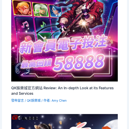
QK娛樂城官方網站 Review: An In-depth Look at its Features
and Services
發佈留言
/
QK娛樂城
/ 作者:
Amy Chen