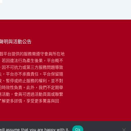
聲明與活動公告
遊戲平台提供的服務需遵守會員所在地
，若因違法行為產生後果，平台概不
。因不可抗力或第三方服務問題導致
失，平台亦不承擔責任。平台保留隨
改、暫停或終止服務的權利，並不對
的時效性負責。此外，我們不定期舉
惠活動，會員可透過活動頁面或聯繫
了解更多詳情，享受更多驚喜與回
ill assume that you are happy with it.
Ok