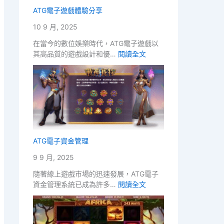
ATG電子遊戲體驗分享
10 9 月, 2025
在當今的數位娛樂時代，ATG電子遊戲以
其高品質的遊戲設計和優…
閱讀全文
ATG電子資金管理
9 9 月, 2025
隨著線上遊戲市場的迅速發展，ATG電子
資金管理系統已成為許多…
閱讀全文