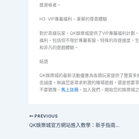
獎資格者。
H3: VIP專屬福利 – 豪華的尊貴體驗
對於高級玩家，QK娛樂城提供了VIP專屬福利計
福利。包括但不限於專屬客服、特殊的存提速度、生
和非凡的遊戲體驗。
結語
QK娛樂城的最新活動優惠為各類玩家提供了豐富多
忠誠度。無論您是尋求刺激的賭場遊戲，還是想要享
不要猶豫，
馬上註冊
，加入我們，開始您的娛樂城
PREVIOUS
QK娛樂城官方網站進入教學：新手指南與入門技巧