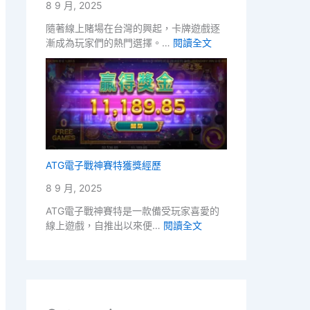
8 9 月, 2025
隨著線上賭場在台灣的興起，卡牌遊戲逐
漸成為玩家們的熱門選擇。…
閱讀全文
ATG電子戰神賽特獲獎經歷
8 9 月, 2025
ATG電子戰神賽特是一款備受玩家喜愛的
線上遊戲，自推出以來便…
閱讀全文