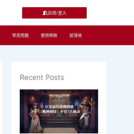
:
:
:
:
:
A
A
R
A
各
註冊/登入
T
T
S
T
類
G
G
G
G
卡
電
電
電
電
牌
子
子
子
子
遊
常見問題
使用條款
部落格
遊
資
遊
戰
戲
戲
金
戲
神
在
體
管
下
賽
台
驗
理
載
特
灣
分
獲
的
享
獎
賭
Recent Posts
經
場
歷