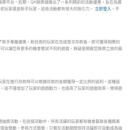
娛樂平台。近期，QK娛樂城推出了一系列精彩的活動優惠，旨在為廣
是老玩家還是新手玩家，這些活動都有很大的吸引力。
立即登入
，不
了新手專屬優惠。新註冊的玩家在完成首次存款後，即可獲得相應的
還可以讓您有更多的機會嘗試不同的遊戲，無疑是開啟您娛樂之旅的最
玩家在進行存款時可以根據存款的金額獲得一定比例的返利。這種返
式。這不僅增加了玩家的遊戲動力，也提高了玩家的遊戲效率，使得遊
週抽獎活動。在這個活動中，所有活躍的玩家都有機會贏取各種精美
是現金獎勵。參與方式簡單，只需在活動期間保持活躍即可自動成為抽