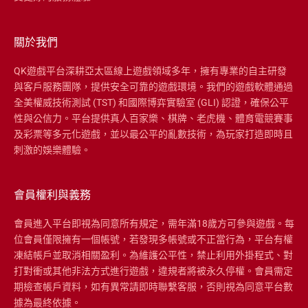
關於我們
QK遊戲平台深耕亞太區線上遊戲領域多年，擁有專業的自主研發
與客戶服務團隊，提供安全可靠的遊戲環境。我們的遊戲軟體通過
全美權威技術測試 (TST) 和國際博弈實驗室 (GLI) 認證，確保公平
性與公信力。平台提供真人百家樂、棋牌、老虎機、體育電競賽事
及彩票等多元化遊戲，並以最公平的亂數技術，為玩家打造即時且
刺激的娛樂體驗。
會員權利與義務
會員進入平台即視為同意所有規定，需年滿18歲方可參與遊戲。每
位會員僅限擁有一個帳號，若發現多帳號或不正當行為，平台有權
凍結帳戶並取消相關盈利。為維護公平性，禁止利用外掛程式、對
打對衝或其他非法方式進行遊戲，違規者將被永久停權。會員需定
期檢查帳戶資料，如有異常請即時聯繫客服，否則視為同意平台數
據為最終依據。