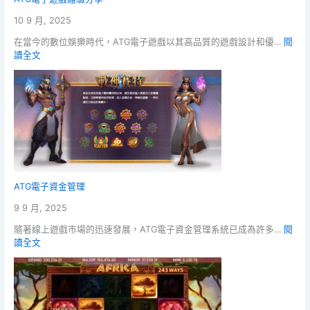
10 9 月, 2025
在當今的數位娛樂時代，ATG電子遊戲以其高品質的遊戲設計和優…
閱
讀全文
ATG電子資金管理
9 9 月, 2025
隨著線上遊戲市場的迅速發展，ATG電子資金管理系統已成為許多…
閱
讀全文