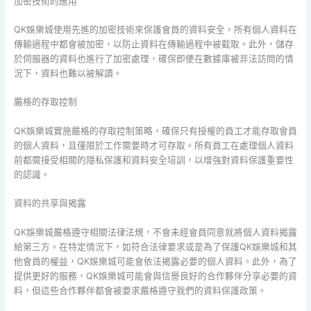
加密技術的應用
QK娛樂城使用先進的加密技術來保護會員的資料安全。所有個人資料在
傳輸過程中都會被加密，以防止資料在傳輸過程中被截取。此外，儲存
於伺服器的資料也進行了加密處理，確保即便在數據庫被非法訪問的情
況下，資料也難以被解讀。
嚴格的存取控制
QK娛樂城實施嚴格的存取控制策略，確保只有授權的員工才能存取會員
的個人資料，且僅限於工作需要時才可存取。所有員工在處理個人資料
前都需接受相關的隱私保護和資料安全培訓，以增強對資料保護重要性
的認識。
資料的共享與揭露
QK娛樂城嚴格遵守相關法律法規，不會未經會員同意就將個人資料揭露
給第三方。在特定情況下，如符合法律要求或是為了保護QK娛樂城和其
他會員的權益，QK娛樂城可能會依法揭露必要的個人資料。此外，為了
提供更好的服務，QK娛樂城可能會與信譽良好的合作夥伴分享必要的資
料，但這些合作夥伴都會被要求嚴格遵守我們的資料保護政策。