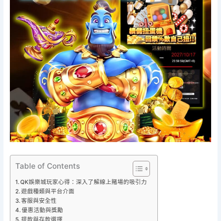
Table of Contents
QK娛樂城玩家心得：深入了解線上賭場的吸引力
遊戲種類與平台介面
客服與安全性
優惠活動與獎勵
提款與存款選擇