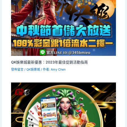
QK娛樂城最新優惠：2023年最佳促銷活動指南
發佈留言
/
QK娛樂城
/ 作者:
Amy Chen