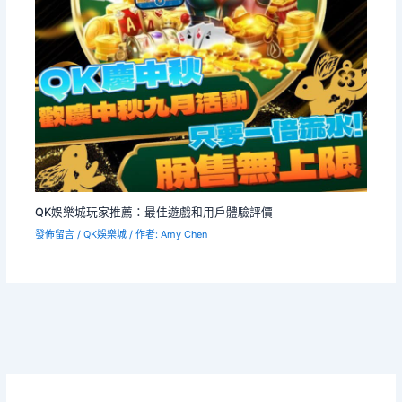
QK娛樂城玩家推薦：最佳遊戲和用戶體驗評價
發佈留言
/
QK娛樂城
/ 作者:
Amy Chen