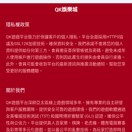
QK娛樂城
隱私權政策
QK遊戲平台致力於保護客戶的個人隱私，平台全面採用HTTPS協
議及SSL128加密技術，確保資料安全。我們承諾不會將您的個人
資料提供給任何第三方。會員需妥善保管帳號及密碼，避免未成年
人使用帳戶進行遊戲操作，否則因此產生的損失由會員自行承擔。
此外，會員可能會收到平台的最新資訊與推廣活動通知，幫助您享
受更好的服務體驗。
關於我們
QK遊戲平台深耕亞太區線上遊戲領域多年，擁有專業的自主研發
與客戶服務團隊，提供安全可靠的遊戲環境。我們的遊戲軟體通過
全美權威技術測試 (TST) 和國際博弈實驗室 (GLI) 認證，確保公平
性與公信力。平台提供真人百家樂、棋牌、老虎機、體育電競賽事
及彩票等多元化遊戲，並以最公平的亂數技術，為玩家打造即時且