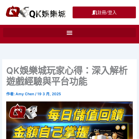
:
:
:
:
:
跳
A
A
R
A
各
至
註冊/登入
T
T
S
T
類
主
G
G
G
G
卡
要
電
電
電
電
牌
內
子
子
子
子
遊
容
遊
資
遊
戰
戲
戲
金
戲
神
在
體
管
下
賽
台
驗
理
載
特
灣
分
獲
的
享
獎
賭
QK娛樂城玩家心得：深入解析
經
場
遊戲經驗與平台功能
歷
作者:
Amy Chen
/
19 3 月, 2025