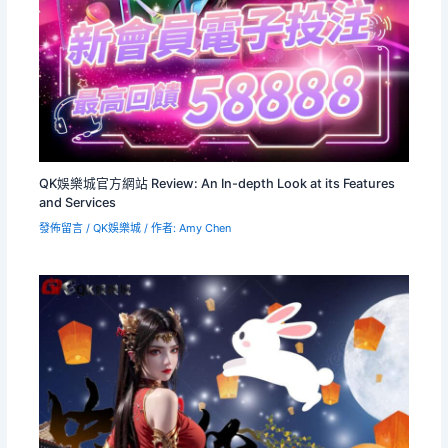
QK娛樂城官方網站 Review: An In-depth Look at its Features
and Services
發佈留言
/
QK娛樂城
/ 作者:
Amy Chen