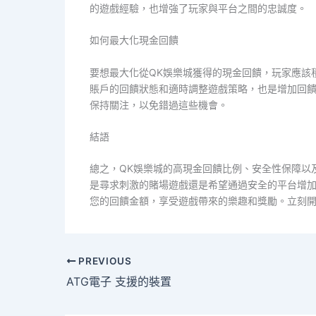
的遊戲經驗，也增強了玩家與平台之間的忠誠度。
如何最大化現金回饋
要想最大化從QK娛樂城獲得的現金回饋，玩家應該
賬戶的回饋狀態和適時調整遊戲策略，也是增加回饋
保持關注，以免錯過這些機會。
結語
總之，QK娛樂城的高現金回饋比例、安全性保障以
是尋求刺激的賭場遊戲還是希望通過安全的平台增加
您的回饋金額，享受遊戲帶來的樂趣和獎勵。立刻
PREVIOUS
ATG電子 支援的裝置