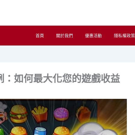
首頁
關於我們
優惠活動
隱私權政策
例：如何最大化您的遊戲收益