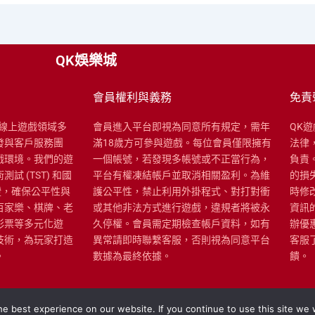
QK娛樂城
會員權利與義務
免責
區線上遊戲領域多
會員進入平台即視為同意所有規定，需年
QK
發與客戶服務團
滿18歲方可參與遊戲。每位會員僅限擁有
法律
戲環境。我們的遊
一個帳號，若發現多帳號或不正當行為，
負責
 (TST) 和國
平台有權凍結帳戶並取消相關盈利。為維
的損
認證，確保公平性與
護公平性，禁止利用外掛程式、對打對衝
時修
百家樂、棋牌、老
或其他非法方式進行遊戲，違規者將被永
資訊
彩票等多元化遊
久停權。會員需定期檢查帳戶資料，如有
辦優
技術，為玩家打造
異常請即時聯繫客服，否則視為同意平台
客服
。
數據為最終依據。
饋。
e best experience on our website. If you continue to use this site we w
樂城版權所有。未經授權禁止轉載、複製或以任何形式使用本網站內容