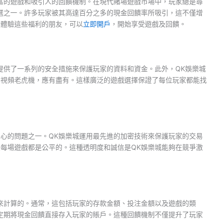
富的遊戲和吸引人的回饋機制。在現代賭場遊戲市場中，玩家總是尋
選之一。許多玩家被其高達百分之多的現金回饋率所吸引，這不僅增
即體驗這些福利的朋友，可以
立即開戶
，開始享受遊戲及回饋。
提供了一系列的安全措施來保護玩家的資料和資金。此外，QK娛樂城
的視頻老虎機，應有盡有。這樣廣泛的遊戲選擇保證了每位玩家都能找
心的問題之一。QK娛樂城運用最先進的加密技術來保護玩家的交易
每場遊戲都是公平的。這種透明度和誠信是QK娛樂城能夠在競爭激
來計算的。通常，這包括玩家的存款金額、投注金額以及遊戲的類
定期將現金回饋直接存入玩家的賬戶。這種回饋機制不僅提升了玩家