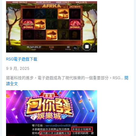
RSG電子遊戲下載
9 9 月, 2025
隨著科技的進步，電子遊戲成為了現代娛樂的一個重要部分。RSG…
閱
讀全文