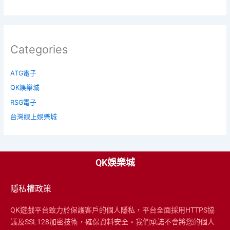
Categories
ATG電子
QK娛樂城
RSG電子
台灣線上娛樂城
QK娛樂城
隱私權政策
QK遊戲平台致力於保護客戶的個人隱私，平台全面採用HTTPS協
議及SSL128加密技術，確保資料安全。我們承諾不會將您的個人