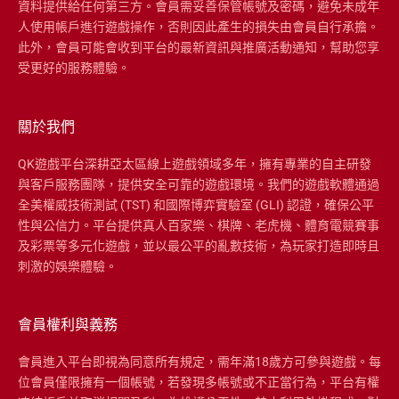
資料提供給任何第三方。會員需妥善保管帳號及密碼，避免未成年
人使用帳戶進行遊戲操作，否則因此產生的損失由會員自行承擔。
此外，會員可能會收到平台的最新資訊與推廣活動通知，幫助您享
受更好的服務體驗。
關於我們
QK遊戲平台深耕亞太區線上遊戲領域多年，擁有專業的自主研發
與客戶服務團隊，提供安全可靠的遊戲環境。我們的遊戲軟體通過
全美權威技術測試 (TST) 和國際博弈實驗室 (GLI) 認證，確保公平
性與公信力。平台提供真人百家樂、棋牌、老虎機、體育電競賽事
及彩票等多元化遊戲，並以最公平的亂數技術，為玩家打造即時且
刺激的娛樂體驗。
會員權利與義務
會員進入平台即視為同意所有規定，需年滿18歲方可參與遊戲。每
位會員僅限擁有一個帳號，若發現多帳號或不正當行為，平台有權