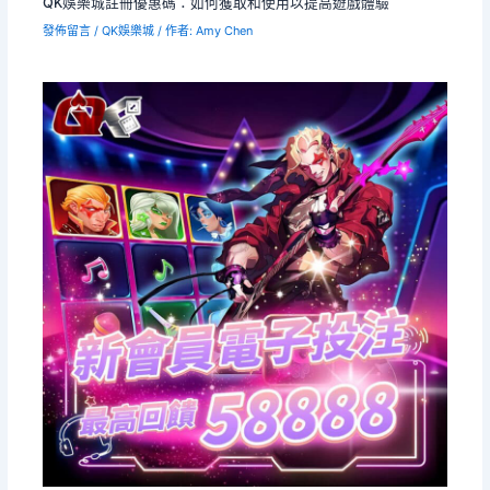
QK娛樂城註冊優惠碼：如何獲取和使用以提高遊戲體驗
發佈留言
/
QK娛樂城
/ 作者:
Amy Chen