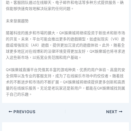
助。客服团队通过在线聊天、电子邮件和电话等多种方式提供服务，确
保能够快速有效地解决玩家的任何问题。
未來發展趨勢
隨著科技的進步和市場的擴大，QK娛樂城将继续投资于新技术和新市场
的开发。未來，平台可能会推出更多的遊戲類型，如虚拟现实（VR）遊
戲或增強现实（AR）遊戲，提供更加沉浸式的遊戲体验。此外，随着全
球更多地区对在线博彩的法律环境变得更加友好，QK娛樂城也将寻求进
入这些新市场，以拓宽业务范围和用户基础。
QK娛樂城直播平台凭借其丰富的游戏种类、优质的用户体验、高度的安
全保障以及专业的客服支持，成为了在线娱乐市场中的佼佼者。随着技
术的不断进步和市场的不断扩展，QK娛樂城将继续提供更多创新和高质
量的在线娱乐服务。无论是老玩家还是新用户，都能在QK娛樂城找到属
于自己的乐趣。
PREVIOUS
NEXT