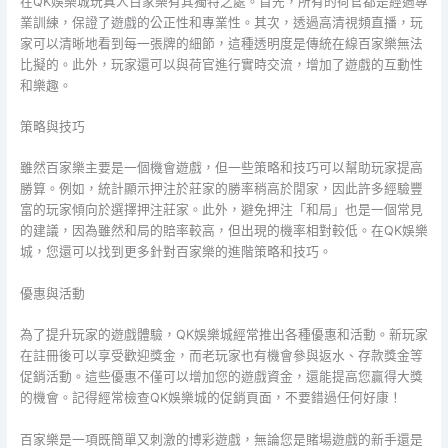
在QK娛樂城玩真人百家樂有其獨特之處。首先，所有的荷官都是經過專
業訓練，保證了遊戲的公正性和專業性。其次，透過高清視頻直播，玩
家可以清晰地看到每一張牌的細節，這種透明度是傳統在線百家樂無法
比擬的。此外，玩家還可以與荷官進行實時交流，增加了遊戲的互動性
和樂趣。
策略與技巧
雖然百家樂主要是一個機會遊戲，但一些策略和技巧可以幫助玩家提高
勝算。例如，統計顯示押注於莊家的勝率稍高於閒家，因此許多經驗豐
富的玩家傾向於選擇押注莊家。此外，避免押注「和局」也是一個常見
的建議，因為雖然和局的賠率較高，但出現的機率相對較低。在QK娛樂
城，您還可以找到更多針對百家樂的進階策略和技巧。
優惠與活動
為了提升玩家的遊戲體驗，QK娛樂城經常推出各種優惠和活動。新玩家
在註冊後可以享受歡迎獎金，而老玩家也有機會參與返水、存款獎金等
促銷活動。這些優惠不僅可以增加您的遊戲資金，還能提高您贏得大獎
的機會。記得經常檢查QK娛樂城的促銷頁面，不要錯過任何好康！
百家樂是一項既簡單又刺激的博彩遊戲，無論您是賭場遊戲的新手還是