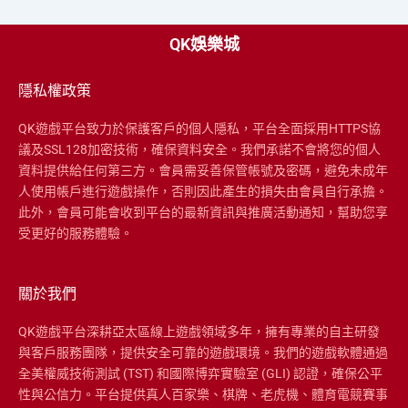
QK娛樂城
隱私權政策
QK遊戲平台致力於保護客戶的個人隱私，平台全面採用HTTPS協
議及SSL128加密技術，確保資料安全。我們承諾不會將您的個人
資料提供給任何第三方。會員需妥善保管帳號及密碼，避免未成年
人使用帳戶進行遊戲操作，否則因此產生的損失由會員自行承擔。
此外，會員可能會收到平台的最新資訊與推廣活動通知，幫助您享
受更好的服務體驗。
關於我們
QK遊戲平台深耕亞太區線上遊戲領域多年，擁有專業的自主研發
與客戶服務團隊，提供安全可靠的遊戲環境。我們的遊戲軟體通過
全美權威技術測試 (TST) 和國際博弈實驗室 (GLI) 認證，確保公平
性與公信力。平台提供真人百家樂、棋牌、老虎機、體育電競賽事