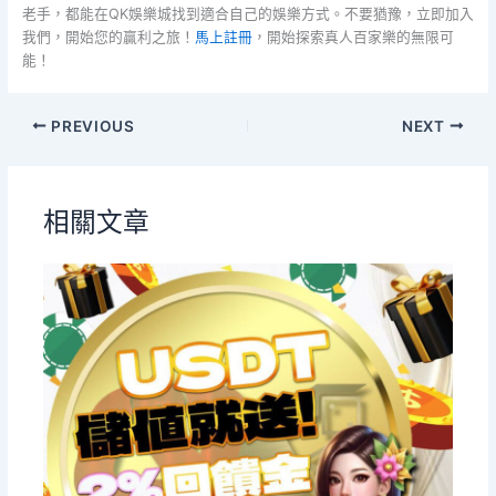
老手，都能在QK娛樂城找到適合自己的娛樂方式。不要猶豫，立即加入
我們，開始您的贏利之旅！
馬上註冊
，開始探索真人百家樂的無限可
能！
PREVIOUS
NEXT
相關文章