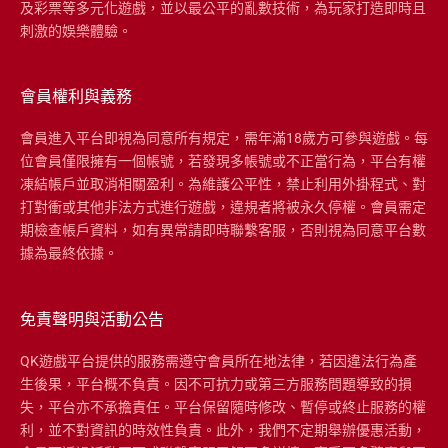
及彩票等多元化遊戲，並以最公平的亂數技術，為玩家打造即時且
刺激的娛樂體驗。
會員權利與義務
會員進入平台即視為同意所有規定，需年滿18歲方可參與遊戲。每
位會員僅限擁有一個帳號，若發現多帳號或不正當行為，平台有權
凍結帳戶並取消相關盈利。為維護公平性，禁止利用外掛程式、對
打對衝或其他非法方式進行遊戲，違規者將被永久停權。會員需定
期檢查帳戶資料，如有異常請即時聯繫客服，否則視為同意平台數
據為最終依據。
免責聲明與活動公告
QK遊戲平台提供的服務需遵守會員所在地法律，若因違法行為產
生後果，平台概不負責。因不可抗力或第三方服務問題導致的損
失，平台亦不承擔責任。平台保留隨時修改、暫停或終止服務的權
利，並不對資訊的時效性負責。此外，我們不定期舉辦優惠活動，