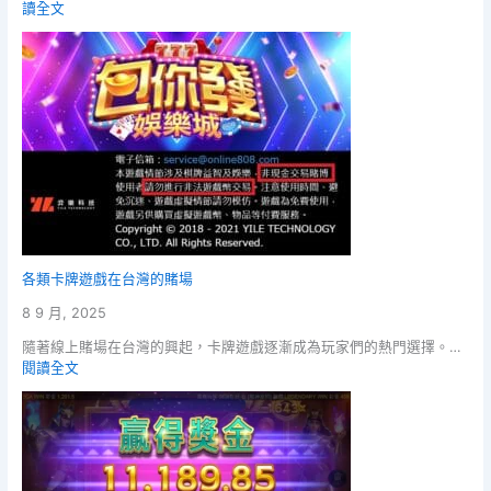
讀全文
各類卡牌遊戲在台灣的賭場
8 9 月, 2025
隨著線上賭場在台灣的興起，卡牌遊戲逐漸成為玩家們的熱門選擇。…
閱讀全文