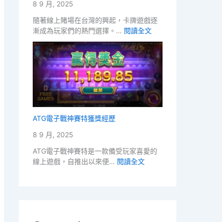
8 9 月, 2025
隨著線上賭場在台灣的興起，卡牌遊戲逐
漸成為玩家們的熱門選擇。…
閱讀全文
ATG電子戰神賽特獲獎經歷
8 9 月, 2025
ATG電子戰神賽特是一款備受玩家喜愛的
線上遊戲，自推出以來便…
閱讀全文