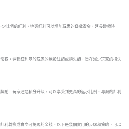
一定比例的紅利。這類紅利可以增加玩家的遊戲資金，延長遊戲時
對常客。這種紅利基於玩家的總投注額或損失額，旨在減少玩家的損失
的獎勵。玩家通過積分升級，可以享受到更高的返水比例、專屬的紅利
的紅利轉換成實際可提現的金錢。以下是幾個實用的步驟和策略，可以