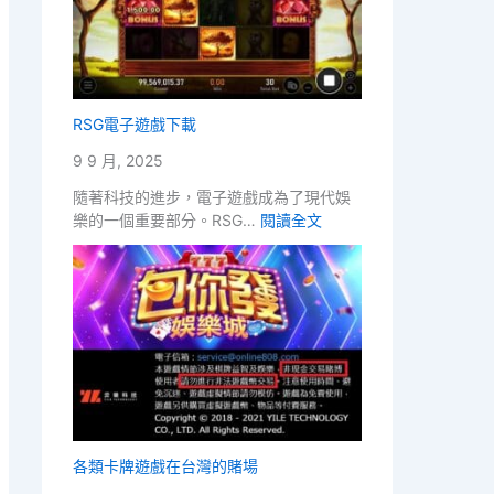
RSG電子遊戲下載
9 9 月, 2025
隨著科技的進步，電子遊戲成為了現代娛
樂的一個重要部分。RSG…
閱讀全文
各類卡牌遊戲在台灣的賭場