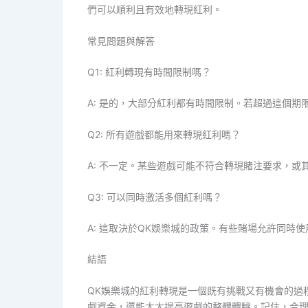
們可以順利且有效地轉現紅利。
常見問題與解答
Q1: 紅利轉現有時間限制嗎？
A: 是的，大部分紅利都有時間限制。若超過這個
Q2: 所有遊戲都能用來轉現紅利嗎？
A: 不一定。某些遊戲可能不符合轉現賭注要求，或
Q3: 可以同時激活多個紅利嗎？
A: 這取決於QK娛樂城的政策。有些賭場允許同時
結語
QK娛樂城的紅利轉現是一個既有挑戰又有機會的過
戲資金，還能大大提高遊戲的整體體驗。記住，合理