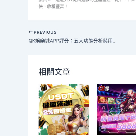
快，收穫豐富！
PREVIOUS
QK娛樂城APP評分：五大功能分析與用戶回饋
相關文章