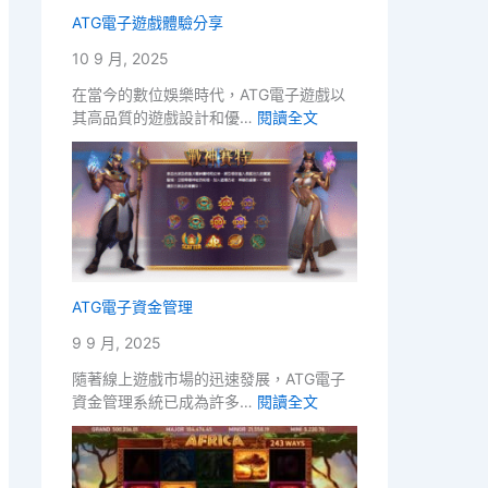
ATG電子遊戲體驗分享
10 9 月, 2025
在當今的數位娛樂時代，ATG電子遊戲以
其高品質的遊戲設計和優…
閱讀全文
ATG電子資金管理
9 9 月, 2025
隨著線上遊戲市場的迅速發展，ATG電子
資金管理系統已成為許多…
閱讀全文