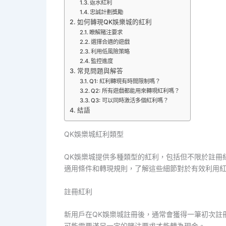
返水紅利
忠誠計劃獎勵
如何轉現QK娛樂城的紅利
瞭解賭注要求
選擇合適的遊戲
利用低風險策略
監控進度
常見問題與解答
Q1: 紅利轉現有時間限制嗎？
Q2: 所有遊戲都能用來轉現紅利嗎？
Q3: 可以同時激活多個紅利嗎？
結語
QK娛樂城紅利類型
QK娛樂城提供多種類型的紅利，包括但不限於註冊
適用條件和轉現規則，了解這些細節對於有效利用
註冊紅利
新用戶在QK娛樂城註冊後，通常會獲得一筆初次註
可能需要滿足一定的賭注要求才能轉為現金。