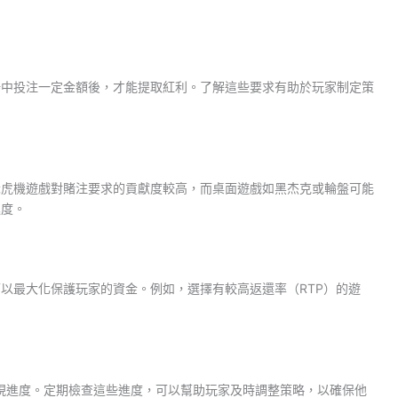
場中投注一定金額後，才能提取紅利。了解這些要求有助於玩家制定策
老虎機遊戲對賭注要求的貢獻度較高，而桌面遊戲如黑杰克或輪盤可能
進度。
以最大化保護玩家的資金。例如，選擇有較高返還率（RTP）的遊
現進度。定期檢查這些進度，可以幫助玩家及時調整策略，以確保他