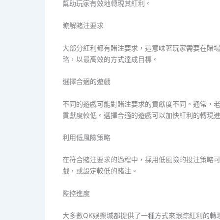
幫助玩家有效地轉現其紅利。
瞭解賭注要求
大部分紅利都有賭注要求，這意味著玩家需要在賭
略，以最高效的方式達成目標。
選擇合適的遊戲
不同的遊戲可能對賭注要求的貢獻度不同。通常，
貢獻度較低。選擇合適的遊戲可以加快紅利的轉現
利用低風險策略
在符合賭注要求的過程中，採用低風險的投注策略可
戲，或設定較低的賭注。
監控進度
大多數QK娛樂城都提供了一種方式來跟踪紅利的轉