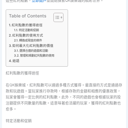
這些紅利點數，
立即開戶
並開始探索QK娛樂城的精彩世界。
Table of Contents
紅利點數的獲得途徑
特定活動和促銷
紅利點數的使用方式
轉換成現金的條件
如何最大化紅利點數的價值
選擇合適的遊戲和活動
管理和規劃紅利點數的使用
結語
紅利點數的獲得途徑
在QK娛樂城，紅利點數可以通過多種方式獲得。最直接的方式是通過存
款和玩遊戲。當玩家進行存款時，根據存款的金額和相應的優惠政策，
玩家會獲得一定比例的紅利點數。此外，不同的遊戲也會根據玩家的投
注額提供不同數量的點數。這意味著愈活躍的玩家，獲得的紅利點數也
愈多。
特定活動和促銷