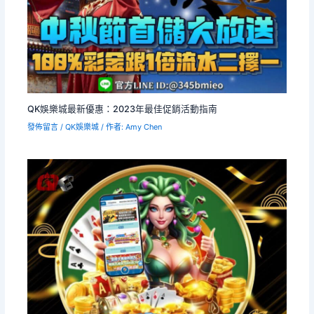
QK娛樂城最新優惠：2023年最佳促銷活動指南
發佈留言
/
QK娛樂城
/ 作者:
Amy Chen