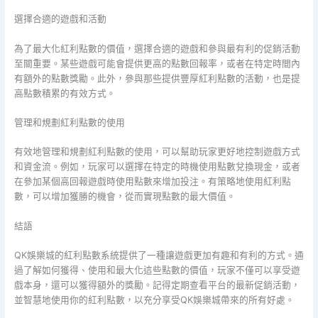
選擇合適的遊戲和活動
為了最大化紅利點數的價值，選擇合適的遊戲和參與最有利的促銷活動
至關重要。某些遊戲可能會提供更高的點數回報率，或者在特定時間內
有額外的點數獎勵。此外，參與那些提供豐厚紅利點數的活動，也是提
高點數積累的有效方式。
管理和規劃紅利點數的使用
有效地管理和規劃紅利點數的使用，可以幫助玩家更好地控制遊戲方式
和資金流。例如，玩家可以選擇在特定的時機使用點數兌換現金，或者
在參加某個高回報遊戲時使用點數來增加投注。有策略地使用紅利點
數，可以增加獲勝的機會，從而實現點數的最大價值。
結語
QK娛樂城的紅利點數系統提供了一種讓遊戲更加有趣和有利的方式。通
過了解如何獲得、使用和最大化這些點數的價值，玩家不僅可以享受遊
戲本身，還可以獲得額外的獎勵。記得定期查看平台的最新促銷活動，
並智慧地使用你的紅利點數，以充分享受QK娛樂城帶來的所有好處。