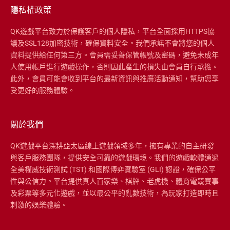
隱私權政策
QK遊戲平台致力於保護客戶的個人隱私，平台全面採用HTTPS協
議及SSL128加密技術，確保資料安全。我們承諾不會將您的個人
資料提供給任何第三方。會員需妥善保管帳號及密碼，避免未成年
人使用帳戶進行遊戲操作，否則因此產生的損失由會員自行承擔。
此外，會員可能會收到平台的最新資訊與推廣活動通知，幫助您享
受更好的服務體驗。
關於我們
QK遊戲平台深耕亞太區線上遊戲領域多年，擁有專業的自主研發
與客戶服務團隊，提供安全可靠的遊戲環境。我們的遊戲軟體通過
全美權威技術測試 (TST) 和國際博弈實驗室 (GLI) 認證，確保公平
性與公信力。平台提供真人百家樂、棋牌、老虎機、體育電競賽事
及彩票等多元化遊戲，並以最公平的亂數技術，為玩家打造即時且
刺激的娛樂體驗。