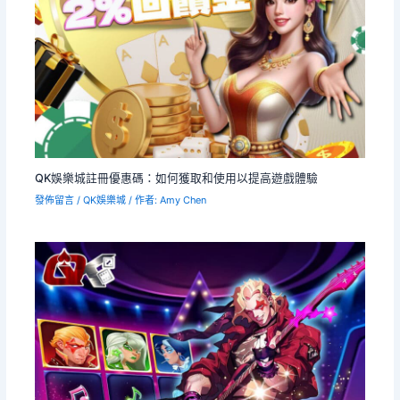
QK娛樂城註冊優惠碼：如何獲取和使用以提高遊戲體驗
發佈留言
/
QK娛樂城
/ 作者:
Amy Chen