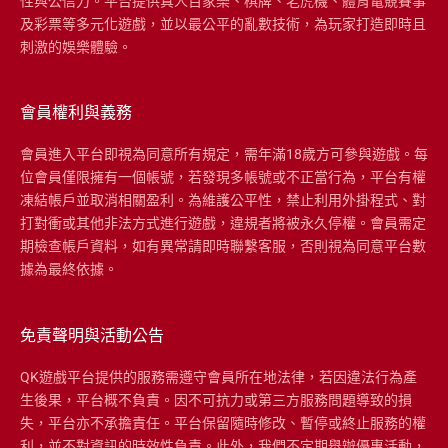
性與公信力。平台提供真人百家樂、棋牌、老虎機、體育電競賽事
及彩票等多元化遊戲，並以最公平的亂數技術，為玩家打造即時且
刺激的娛樂體驗。
會員權利與義務
會員進入平台即視為同意所有規定，需年滿18歲方可參與遊戲。每
位會員僅限擁有一個帳號，若發現多帳號或不正當行為，平台有權
凍結帳戶並取消相關盈利。為維護公平性，禁止利用外掛程式、對
打對衝或其他非法方式進行遊戲，違規者將被永久停權。會員需定
期檢查帳戶資料，如有異常請即時聯繫客服，否則視為同意平台數
據為最終依據。
免責聲明與活動公告
QK遊戲平台提供的服務需遵守會員所在地法律，若因違法行為產
生後果，平台概不負責。因不可抗力或第三方服務問題導致的損
失，平台亦不承擔責任。平台保留隨時修改、暫停或終止服務的權
利，並不對資訊的時效性負責。此外，我們不定期舉辦優惠活動，