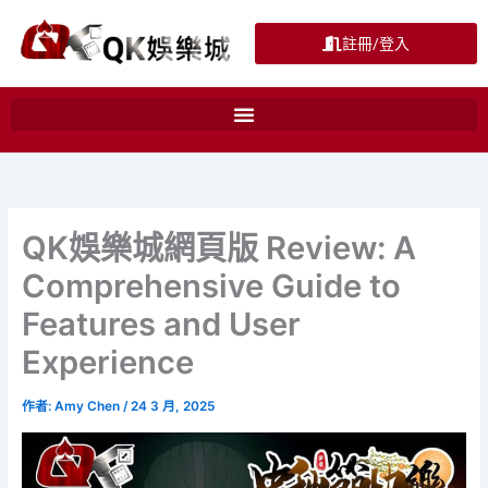
:
:
:
:
:
跳
A
A
R
A
各
至
註冊/登入
T
T
S
T
類
主
G
G
G
G
卡
要
電
電
電
電
牌
內
子
子
子
子
遊
容
遊
資
遊
戰
戲
戲
金
戲
神
在
體
管
下
賽
台
驗
理
載
特
灣
分
獲
的
享
獎
賭
QK娛樂城網頁版 Review: A
經
場
Comprehensive Guide to
歷
Features and User
Experience
作者:
Amy Chen
/
24 3 月, 2025