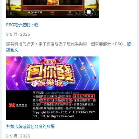
RSG電子遊戲下載
9 9 月, 2025
隨著科技的進步，電子遊戲成為了現代娛樂的一個重要部分。RSG…
閱
讀全文
各類卡牌遊戲在台灣的賭場
8 9 月, 2025