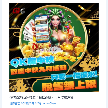
QK娛樂城玩家推薦：最佳遊戲和用戶體驗評價
發佈留言
/
QK娛樂城
/ 作者:
Amy Chen