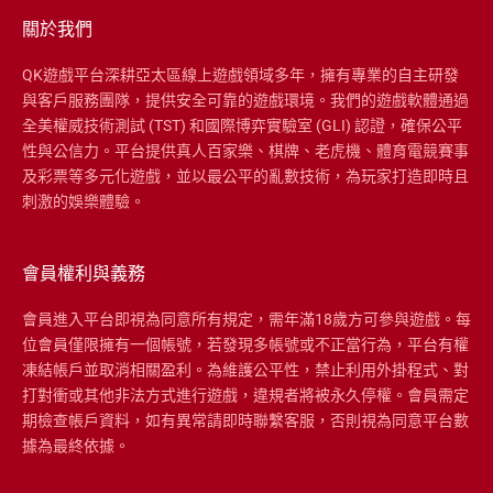
關於我們
QK遊戲平台深耕亞太區線上遊戲領域多年，擁有專業的自主研發
與客戶服務團隊，提供安全可靠的遊戲環境。我們的遊戲軟體通過
全美權威技術測試 (TST) 和國際博弈實驗室 (GLI) 認證，確保公平
性與公信力。平台提供真人百家樂、棋牌、老虎機、體育電競賽事
及彩票等多元化遊戲，並以最公平的亂數技術，為玩家打造即時且
刺激的娛樂體驗。
會員權利與義務
會員進入平台即視為同意所有規定，需年滿18歲方可參與遊戲。每
位會員僅限擁有一個帳號，若發現多帳號或不正當行為，平台有權
凍結帳戶並取消相關盈利。為維護公平性，禁止利用外掛程式、對
打對衝或其他非法方式進行遊戲，違規者將被永久停權。會員需定
期檢查帳戶資料，如有異常請即時聯繫客服，否則視為同意平台數
據為最終依據。