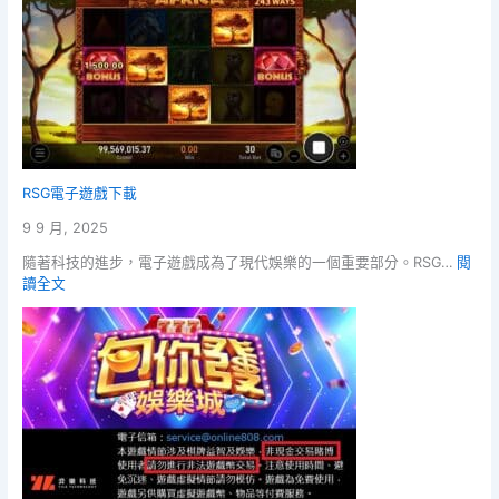
RSG電子遊戲下載
9 9 月, 2025
隨著科技的進步，電子遊戲成為了現代娛樂的一個重要部分。RSG…
閱
讀全文