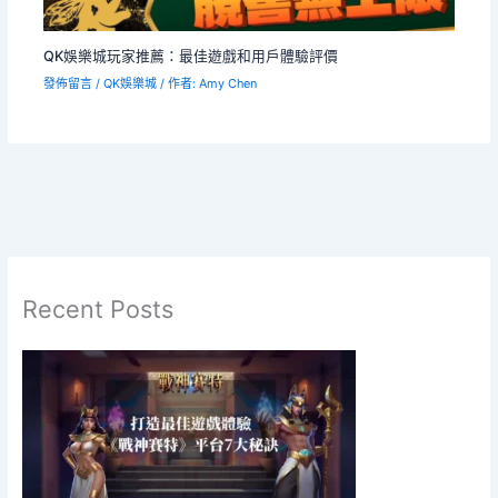
QK娛樂城玩家推薦：最佳遊戲和用戶體驗評價
發佈留言
/
QK娛樂城
/ 作者:
Amy Chen
Recent Posts