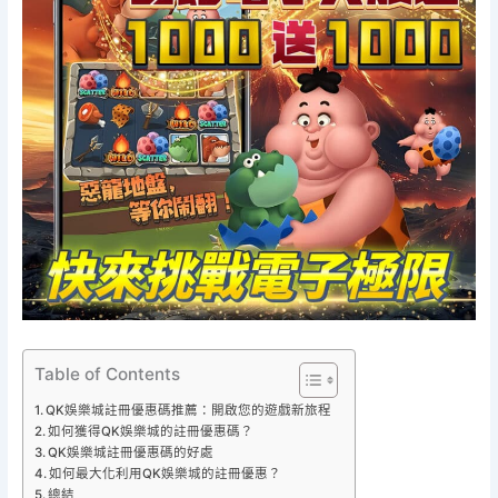
Table of Contents
QK娛樂城註冊優惠碼推薦：開啟您的遊戲新旅程
如何獲得QK娛樂城的註冊優惠碼？
QK娛樂城註冊優惠碼的好處
如何最大化利用QK娛樂城的註冊優惠？
總結