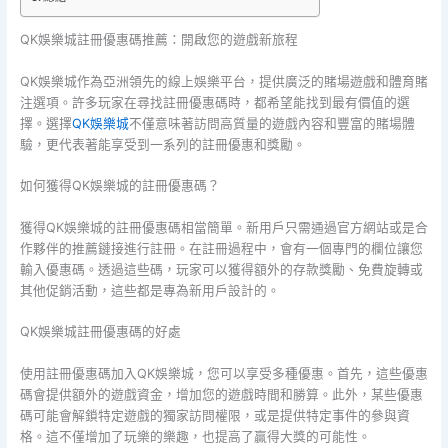
QK娛樂城註冊優惠碼推薦：開啟您的遊戲新旅程
QK娛樂城作為亞洲領先的線上娛樂平台，提供廣泛的賭場遊戲和體育賭
注選項。許多玩家在尋找註冊優惠碼時，都希望能找到最有價值的選
擇。選擇
QK娛樂城
不僅意味著訪問高質量的遊戲內容和豐富的賭場體
驗，更代表著能享受到一系列的註冊優惠和獎勵。
如何獲得QK娛樂城的註冊優惠碼？
獲得QK娛樂城的註冊優惠碼相當簡單。新用戶只需通過官方網站或是合
作夥伴的推薦鏈接進行註冊。在註冊過程中，會有一個專門的欄位讓您
輸入優惠碼。透過這些碼，玩家可以獲得額外的存款獎勵、免費旋轉或
其他促銷活動，這些都是專為新用戶設計的。
QK娛樂城註冊優惠碼的好處
使用註冊優惠碼加入QK娛樂城，您可以享受多種優惠。首先，這些優惠
碼會提供額外的遊戲資金，增加您的遊戲時間和勝算。此外，某些優惠
碼可能會解鎖特定遊戲的獨家訪問權限，或是提供特定事件的參與資
格。這不僅增加了玩樂的樂趣，也提高了贏得大獎的可能性。