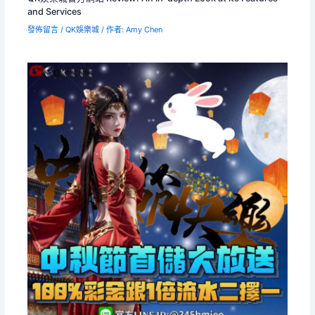
and Services
發佈留言
/
QK娛樂城
/ 作者:
Amy Chen