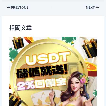
PREVIOUS
NEXT
相關文章