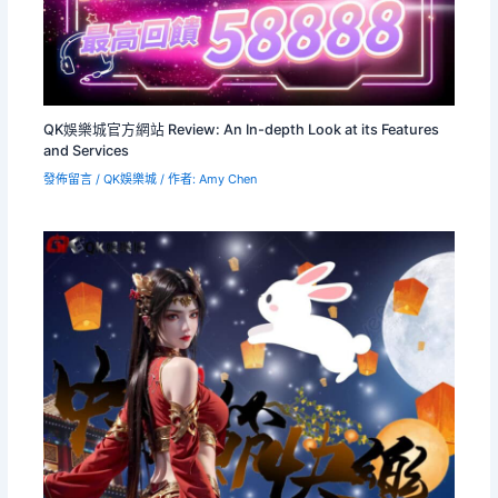
QK娛樂城官方網站 Review: An In-depth Look at its Features
and Services
發佈留言
/
QK娛樂城
/ 作者:
Amy Chen