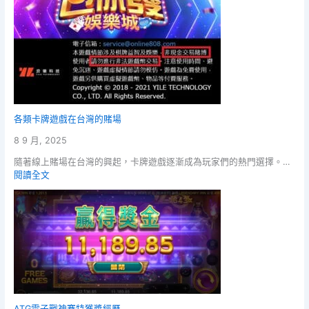
各類卡牌遊戲在台灣的賭場
8 9 月, 2025
隨著線上賭場在台灣的興起，卡牌遊戲逐漸成為玩家們的熱門選擇。…
閱讀全文
ATG電子戰神賽特獲獎經歷