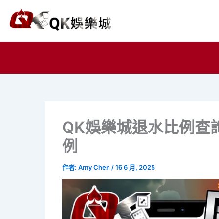
跳
至
主
要
內
容
QK娛樂城退水比例查
例
作者:
Amy Chen
/
16 6 月, 2025