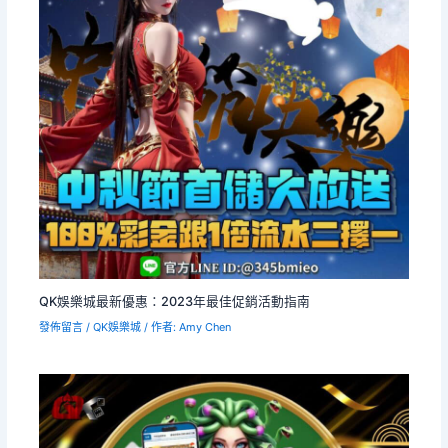
QK娛樂城最新優惠：2023年最佳促銷活動指南
發佈留言
/
QK娛樂城
/ 作者:
Amy Chen