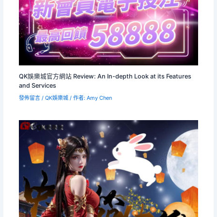
QK娛樂城官方網站 Review: An In-depth Look at its Features
and Services
發佈留言
/
QK娛樂城
/ 作者:
Amy Chen