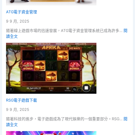
ATG電子資金管理
9 9 月, 2025
隨著線上遊戲市場的迅速發展，ATG電子資金管理系統已成為許多…
閱
讀全文
RSG電子遊戲下載
9 9 月, 2025
隨著科技的進步，電子遊戲成為了現代娛樂的一個重要部分。RSG…
閱
讀全文