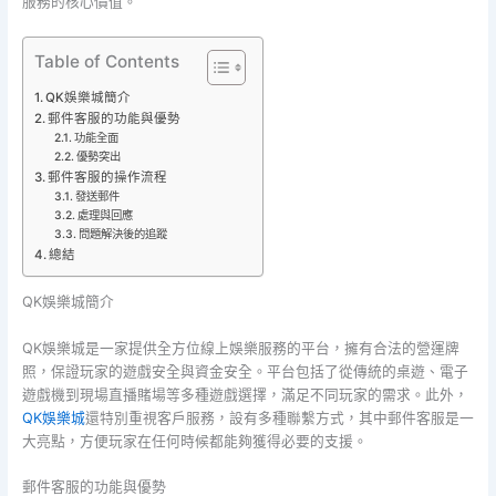
服務的核心價值。
Table of Contents
QK娛樂城簡介
郵件客服的功能與優勢
功能全面
優勢突出
郵件客服的操作流程
發送郵件
處理與回應
問題解決後的追蹤
總結
QK娛樂城簡介
QK娛樂城是一家提供全方位線上娛樂服務的平台，擁有合法的營運牌
照，保證玩家的遊戲安全與資金安全。平台包括了從傳統的桌遊、電子
遊戲機到現場直播賭場等多種遊戲選擇，滿足不同玩家的需求。此外，
QK娛樂城
還特別重視客戶服務，設有多種聯繫方式，其中郵件客服是一
大亮點，方便玩家在任何時候都能夠獲得必要的支援。
郵件客服的功能與優勢