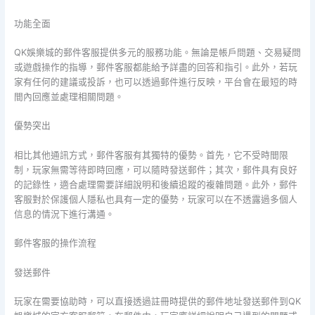
功能全面
QK娛樂城的郵件客服提供多元的服務功能。無論是帳戶問題、交易疑問
或遊戲操作的指導，郵件客服都能給予詳盡的回答和指引。此外，若玩
家有任何的建議或投訴，也可以透過郵件進行反映，平台會在最短的時
間內回應並處理相關問題。
優勢突出
相比其他通訊方式，郵件客服有其獨特的優勢。首先，它不受時間限
制，玩家無需等待即時回應，可以隨時發送郵件；其次，郵件具有良好
的記錄性，適合處理需要詳細說明和後續追蹤的複雜問題。此外，郵件
客服對於保護個人隱私也具有一定的優勢，玩家可以在不透露過多個人
信息的情況下進行溝通。
郵件客服的操作流程
發送郵件
玩家在需要協助時，可以直接透過註冊時提供的郵件地址發送郵件到QK