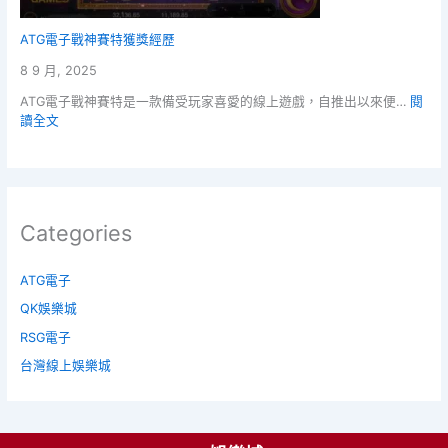
ATG電子戰神賽特獲獎經歷
8 9 月, 2025
ATG電子戰神賽特是一款備受玩家喜愛的線上遊戲，自推出以來便…
閱
讀全文
Categories
ATG電子
QK娛樂城
RSG電子
台灣線上娛樂城