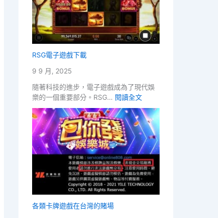
RSG電子遊戲下載
9 9 月, 2025
隨著科技的進步，電子遊戲成為了現代娛
樂的一個重要部分。RSG…
閱讀全文
各類卡牌遊戲在台灣的賭場