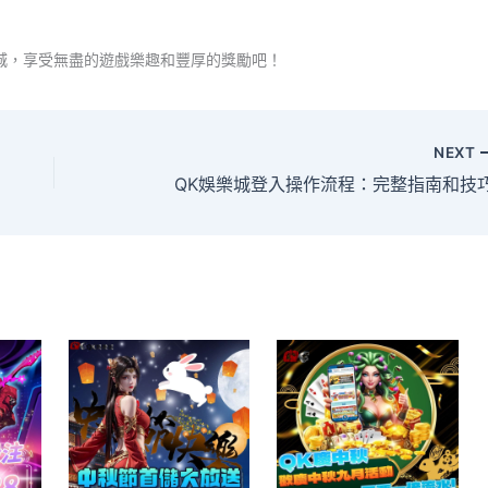
城，享受無盡的遊戲樂趣和豐厚的獎勵吧！
NEXT
QK娛樂城登入操作流程：完整指南和技