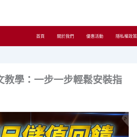
首頁
關於我們
優惠活動
隱私權政策
圖文教學：一步一步輕鬆安裝指