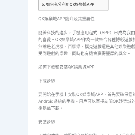
如何充分利用QK娛樂城APP
QK娛樂城APP簡介及其重要性
隨著科技的進步，手機應用程式（APP）已成為我們
的喜愛。QK娛樂城APP作為一款集合各種博彩遊
無論是老虎機、百家樂、撲克遊戲還是其他娛樂遊戲
受到遊戲的樂趣，同時也有機會贏得豐厚的獎金。
如何下載和安裝QK娛樂城APP
下載步驟
要開始在手機上安裝QK娛樂城APP，首先要確保您的
Android系統的手機。用戶可以直接訪問QK娛
後點擊下載。
安裝步驟