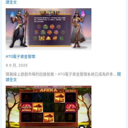
讀全文
ATG電子資金管理
9 9 月, 2025
隨著線上遊戲市場的迅速發展，ATG電子資金管理系統已成為許多…
閱
讀全文