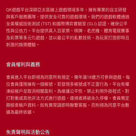
QK遊戲平台深耕亞太區線上遊戲領域多年，擁有專業的自主研發
與客戶服務團隊，提供安全可靠的遊戲環境。我們的遊戲軟體通過
全美權威技術測試 (TST) 和國際博弈實驗室 (GLI) 認證，確保公平
性與公信力。平台提供真人百家樂、棋牌、老虎機、體育電競賽事
及彩票等多元化遊戲，並以最公平的亂數技術，為玩家打造即時且
刺激的娛樂體驗。
會員權利與義務
會員進入平台即視為同意所有規定，需年滿18歲方可參與遊戲。每
位會員僅限擁有一個帳號，若發現多帳號或不正當行為，平台有權
凍結帳戶並取消相關盈利。為維護公平性，禁止利用外掛程式、對
打對衝或其他非法方式進行遊戲，違規者將被永久停權。會員需定
期檢查帳戶資料，如有異常請即時聯繫客服，否則視為同意平台數
據為最終依據。
免責聲明與活動公告