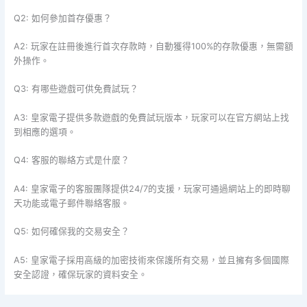
Q2: 如何參加首存優惠？
A2: 玩家在註冊後進行首次存款時，自動獲得100%的存款優惠，無需額
外操作。
Q3: 有哪些遊戲可供免費試玩？
A3: 皇家電子提供多款遊戲的免費試玩版本，玩家可以在官方網站上找
到相應的選項。
Q4: 客服的聯絡方式是什麼？
A4: 皇家電子的客服團隊提供24/7的支援，玩家可通過網站上的即時聊
天功能或電子郵件聯絡客服。
Q5: 如何確保我的交易安全？
A5: 皇家電子採用高級的加密技術來保護所有交易，並且擁有多個國際
安全認證，確保玩家的資料安全。