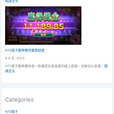
閱讀全文
ATG電子戰神賽特獲獎經歷
8 9 月, 2025
ATG電子戰神賽特是一款備受玩家喜愛的線上遊戲，自推出以來便…
閱
讀全文
Categories
ATG電子