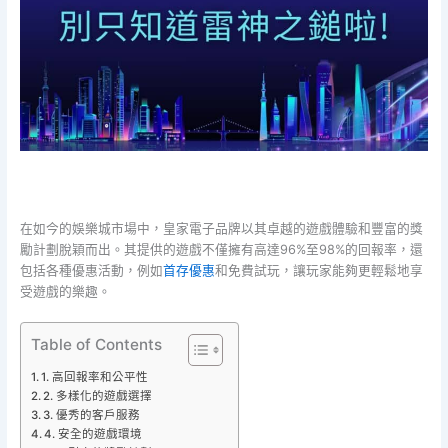
在如今的娛樂城市場中，皇家電子品牌以其卓越的遊戲體驗和豐富的獎
勵計劃脫穎而出。其提供的遊戲不僅擁有高達96%至98%的回報率，還
包括各種優惠活動，例如
首存優惠
和免費試玩，讓玩家能夠更輕鬆地享
受遊戲的樂趣。
Table of Contents
1. 高回報率和公平性
2. 多樣化的遊戲選擇
3. 優秀的客戶服務
4. 安全的遊戲環境