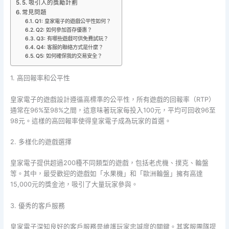
5. 吸引人的獎勵計劃
常見問題
Q1: 皇家電子的遊戲公平性如何？
Q2: 如何參加首存優惠？
Q3: 有哪些遊戲可供免費試玩？
Q4: 客服的聯絡方式是什麼？
Q5: 如何確保我的交易安全？
1. 高回報率和公平性
皇家電子的遊戲設計遵循高標準的公平性，所有遊戲的回報率（RTP）
通常在96%至98%之間，這意味著玩家每投入100元，平均可回收96至
98元。這樣的高回報率使得皇家電子成為玩家的首選。
2. 多樣化的遊戲選擇
皇家電子提供超過200種不同類型的遊戲，包括老虎機、撲克、輪盤
等。其中，最受歡迎的遊戲如「水果機」和「歐洲輪盤」擁有高達
15,000元的獎金池，吸引了大量玩家參與。
3. 優秀的客戶服務
皇家電子深知良好的客戶服務是維護玩家忠誠度的關鍵。其客服團隊提