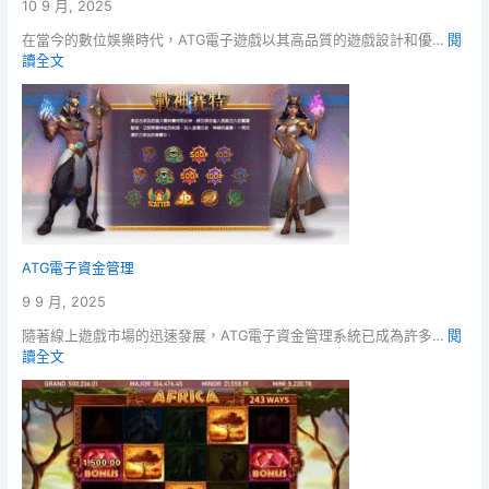
10 9 月, 2025
在當今的數位娛樂時代，ATG電子遊戲以其高品質的遊戲設計和優…
閱
讀全文
ATG電子資金管理
9 9 月, 2025
隨著線上遊戲市場的迅速發展，ATG電子資金管理系統已成為許多…
閱
讀全文