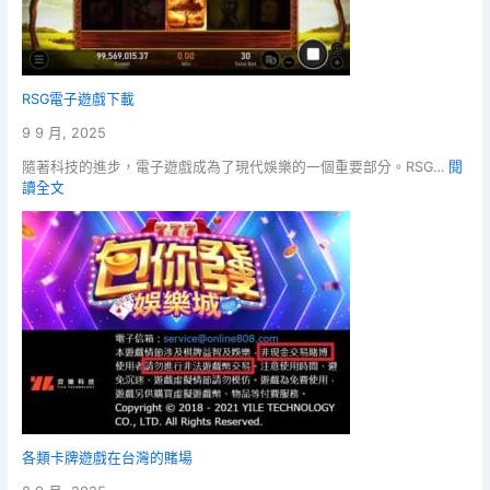
RSG電子遊戲下載
9 9 月, 2025
隨著科技的進步，電子遊戲成為了現代娛樂的一個重要部分。RSG…
閱
讀全文
各類卡牌遊戲在台灣的賭場