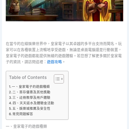
在當今的在線娛樂世界中，皇家電子以其卓越的多平台支持而聞名。玩
家可以在各種裝置上流暢地享受遊戲，無論是桌面電腦還是行動裝置，
皇家電子的遊戲都能提供無縫的遊戲體驗。若您想了解更多關於皇家電
子的資訊，請訪問這裡：
遊戲攻略
。
Table of Contents
一、皇家電子的遊戲種類
二、首存優惠及其他獎勵
三、註冊教學及用戶體驗
四、天天返水及體驗金活動
五、娛樂城推薦及安全性
常見問題解答
一、皇家電子的遊戲種類