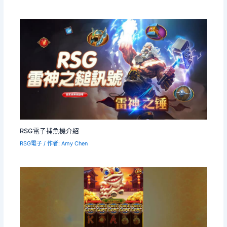
RSG電子捕魚機介紹
RSG電子
/ 作者:
Amy Chen