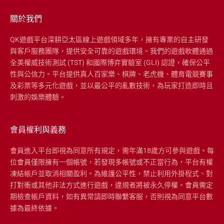
關於我們
QK遊戲平台深耕亞太區線上遊戲領域多年，擁有專業的自主研發
與客戶服務團隊，提供安全可靠的遊戲環境。我們的遊戲軟體通過
全美權威技術測試 (TST) 和國際博弈實驗室 (GLI) 認證，確保公平
性與公信力。平台提供真人百家樂、棋牌、老虎機、體育電競賽事
及彩票等多元化遊戲，並以最公平的亂數技術，為玩家打造即時且
刺激的娛樂體驗。
會員權利與義務
會員進入平台即視為同意所有規定，需年滿18歲方可參與遊戲。每
位會員僅限擁有一個帳號，若發現多帳號或不正當行為，平台有權
凍結帳戶並取消相關盈利。為維護公平性，禁止利用外掛程式、對
打對衝或其他非法方式進行遊戲，違規者將被永久停權。會員需定
期檢查帳戶資料，如有異常請即時聯繫客服，否則視為同意平台數
據為最終依據。