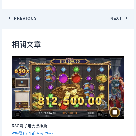
PREVIOUS
NEXT
相關文章
RSG電子老虎機推薦
RSG電子
/ 作者:
Amy Chen