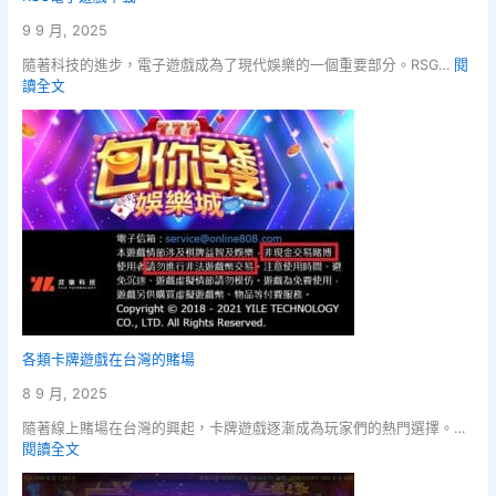
9 9 月, 2025
隨著科技的進步，電子遊戲成為了現代娛樂的一個重要部分。RSG…
閱
讀全文
各類卡牌遊戲在台灣的賭場
8 9 月, 2025
隨著線上賭場在台灣的興起，卡牌遊戲逐漸成為玩家們的熱門選擇。…
閱讀全文