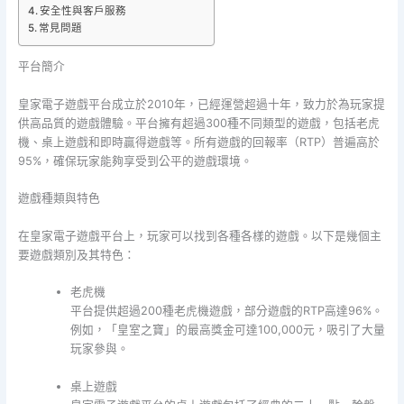
安全性與客戶服務
常見問題
平台簡介
皇家電子遊戲平台成立於2010年，已經運營超過十年，致力於為玩家提
供高品質的遊戲體驗。平台擁有超過300種不同類型的遊戲，包括老虎
機、桌上遊戲和即時贏得遊戲等。所有遊戲的回報率（RTP）普遍高於
95%，確保玩家能夠享受到公平的遊戲環境。
遊戲種類與特色
在皇家電子遊戲平台上，玩家可以找到各種各樣的遊戲。以下是幾個主
要遊戲類別及其特色：
老虎機
平台提供超過200種老虎機遊戲，部分遊戲的RTP高達96%。
例如，「皇室之寶」的最高獎金可達100,000元，吸引了大量
玩家參與。
桌上遊戲