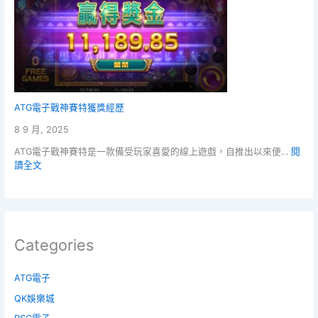
ATG電子戰神賽特獲獎經歷
8 9 月, 2025
ATG電子戰神賽特是一款備受玩家喜愛的線上遊戲，自推出以來便…
閱
讀全文
Categories
ATG電子
QK娛樂城