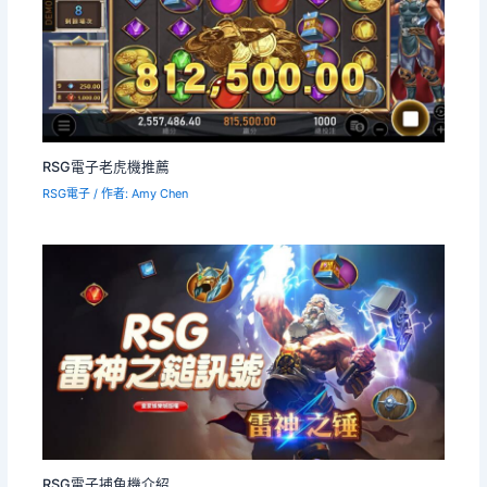
RSG電子老虎機推薦
RSG電子
/ 作者:
Amy Chen
RSG電子捕魚機介紹