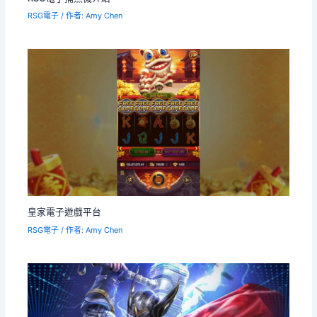
RSG電子
/ 作者:
Amy Chen
皇家電子遊戲平台
RSG電子
/ 作者:
Amy Chen