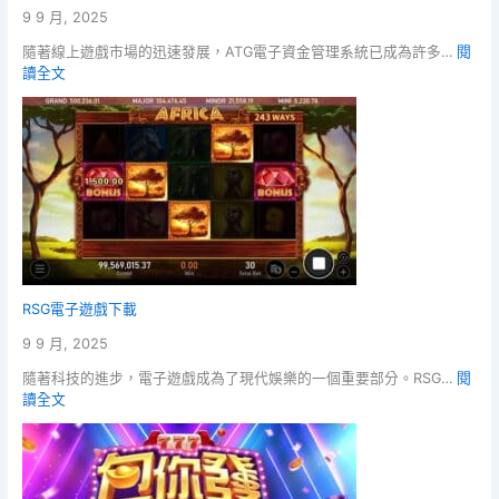
9 9 月, 2025
隨著線上遊戲市場的迅速發展，ATG電子資金管理系統已成為許多…
閱
讀全文
RSG電子遊戲下載
9 9 月, 2025
隨著科技的進步，電子遊戲成為了現代娛樂的一個重要部分。RSG…
閱
讀全文