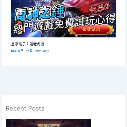
皇家電子主題老虎機
RSG電子
/ 作者:
Amy Chen
Recent Posts