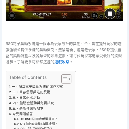
RSG電子獎勵系統是一個專為玩家設計的獎勵平台，旨在提升玩家的遊
戲體驗並提供多樣的獎勵機制。無論是新手還是老玩家，RSG都提供豐
富的獎勵計劃以及各類型的娛樂遊戲，讓每位玩家都能享受最好的娛樂
體驗。了解更多可點擊這裡的
遊戲攻略
。
Table of Contents
一、RSG電子獎勵系統的運作模式
二、首存優惠與註冊獎勵
三、日常返水活動
四、體驗金活動與免費試玩
五、遊戲種類與RTP
常見問題解答
Q1: RSG的註冊流程是什麼？
Q2: 如何查詢我的獎勵金額？
Q3: 返利是如何計算的？