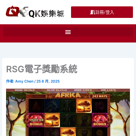
:
:
:
:
:
跳
A
A
R
A
各
至
註冊/登入
T
T
S
T
類
主
G
G
G
G
卡
要
電
電
電
電
牌
內
子
子
子
子
遊
容
遊
資
遊
戰
戲
戲
金
戲
神
在
體
管
下
賽
台
驗
理
載
特
灣
分
獲
的
享
獎
賭
RSG電子獎勵系統
經
場
歷
作者:
Amy Chen
/
25 8 月, 2025