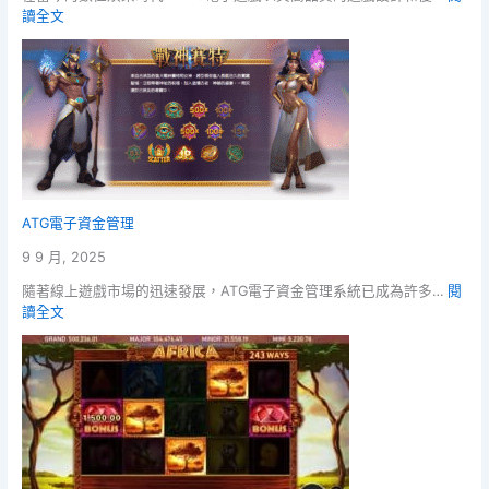
讀全文
ATG電子資金管理
9 9 月, 2025
隨著線上遊戲市場的迅速發展，ATG電子資金管理系統已成為許多…
閱
讀全文