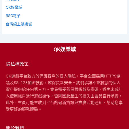
QK娛樂城
RSG電子
台灣線上娛樂城
QK娛樂城
隱私權政策
QK遊戲平台致力於保護客戶的個人隱私，平台全面採用HTTPS協
議及SSL128加密技術，確保資料安全。我們承諾不會將您的個人
資料提供給任何第三方。會員需妥善保管帳號及密碼，避免未成年
人使用帳戶進行遊戲操作，否則因此產生的損失由會員自行承擔。
此外，會員可能會收到平台的最新資訊與推廣活動通知，幫助您享
受更好的服務體驗。
關於我們