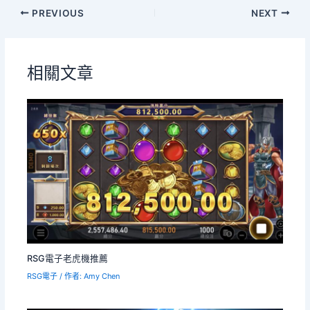
PREVIOUS
NEXT
相關文章
RSG電子老虎機推薦
RSG電子
/ 作者:
Amy Chen