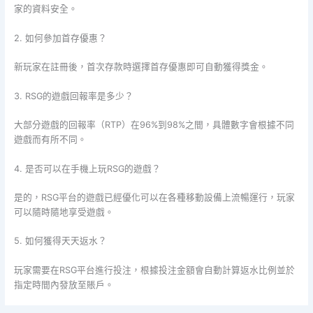
家的資料安全。
2. 如何參加首存優惠？
新玩家在註冊後，首次存款時選擇首存優惠即可自動獲得獎金。
3. RSG的遊戲回報率是多少？
大部分遊戲的回報率（RTP）在96%到98%之間，具體數字會根據不同
遊戲而有所不同。
4. 是否可以在手機上玩RSG的遊戲？
是的，RSG平台的遊戲已經優化可以在各種移動設備上流暢運行，玩家
可以隨時隨地享受遊戲。
5. 如何獲得天天返水？
玩家需要在RSG平台進行投注，根據投注金額會自動計算返水比例並於
指定時間內發放至賬戶。