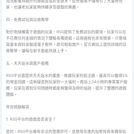
加活動獲得額外的體驗金或彩金返水。這些優惠不僅吸引了大量新玩
家，也讓老玩家能夠持續享受遊戲的樂趣。
四、免費試玩與註冊教學
對於剛接觸電子遊戲的玩家，RSG提供了免費試玩的選項，玩家可以在
不花費任何金錢的情況下體驗各種遊戲。註冊過程也非常簡單，只需填
寫基本資料並驗證電子郵件，即可輕鬆開戶。官方網站上提供詳細的註
冊教學，讓每位新手都能快速上手。
五、天天返水與客戶服務
RSG平台還提供天天返水的優惠，根據玩家的投注額，最高可以獲得5%
的現金回饋，這無疑是對玩家的一大福利。再加上24小時的專業客戶服
務，玩家在遇到任何問題時都能夠獲得及時的協助，提升了整體的遊戲
體驗。
常見問題解答
1. RSG平台的遊戲是否安全？
是的，RSG平台擁有合法的營運許可，並使用先進的加密技術來確保玩