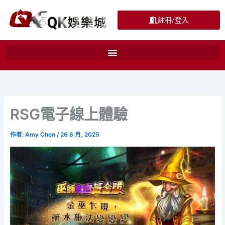
:
:
:
:
:
跳
A
A
R
A
各
至
註冊/登入
T
T
S
T
類
主
G
G
G
G
卡
要
電
電
電
電
牌
內
子
子
子
子
遊
容
遊
資
遊
戰
戲
戲
金
戲
神
在
體
管
下
賽
台
驗
理
載
特
灣
分
獲
的
享
獎
賭
RSG電子線上體驗
經
場
歷
作者:
Amy Chen
/
26 8 月, 2025