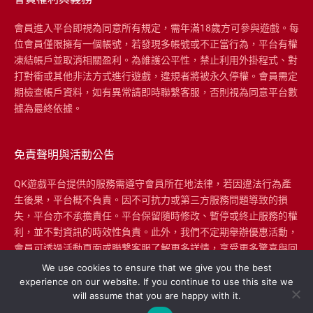
會員進入平台即視為同意所有規定，需年滿18歲方可參與遊戲。每
位會員僅限擁有一個帳號，若發現多帳號或不正當行為，平台有權
凍結帳戶並取消相關盈利。為維護公平性，禁止利用外掛程式、對
打對衝或其他非法方式進行遊戲，違規者將被永久停權。會員需定
期檢查帳戶資料，如有異常請即時聯繫客服，否則視為同意平台數
據為最終依據。
免責聲明與活動公告
QK遊戲平台提供的服務需遵守會員所在地法律，若因違法行為產
生後果，平台概不負責。因不可抗力或第三方服務問題導致的損
失，平台亦不承擔責任。平台保留隨時修改、暫停或終止服務的權
利，並不對資訊的時效性負責。此外，我們不定期舉辦優惠活動，
會員可透過活動頁面或聯繫客服了解更多詳情，享受更多驚喜與回
饋。
We use cookies to ensure that we give you the best
experience on our website. If you continue to use this site we
will assume that you are happy with it.