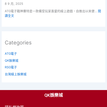
8 9 月, 2025
ATG電子戰神賽特是一款備受玩家喜愛的線上遊戲，自推出以來便…
閱
讀全文
Categories
ATG電子
QK娛樂城
RSG電子
台灣線上娛樂城
QK娛樂城