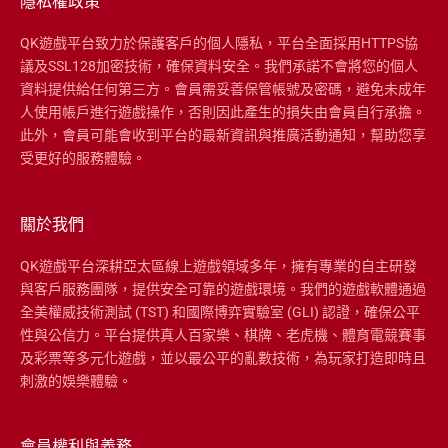
隱私權政策
QK遊戲平台致力於保護客戶的個人隱私，平台全面採用HTTPS協
議及SSL128加密技術，確保資料安全。我們承諾不會將您的個人
資料提供給任何第三方。會員需妥善保管帳號及密碼，避免未成年
人使用帳戶進行遊戲操作，否則因此產生的損失由會員自行承擔。
此外，會員可能會收到平台的最新資訊與推廣活動通知，幫助您享
受更好的服務體驗。
關於我們
QK遊戲平台深耕亞太區線上遊戲領域多年，擁有專業的自主研發
與客戶服務團隊，提供安全可靠的遊戲環境。我們的遊戲軟體通過
全美權威技術測試 (TST) 和國際博弈實驗室 (GLI) 認證，確保公平
性與公信力。平台提供真人百家樂、棋牌、老虎機、體育電競賽事
及彩票等多元化遊戲，並以最公平的亂數技術，為玩家打造即時且
刺激的娛樂體驗。
會員權利與義務