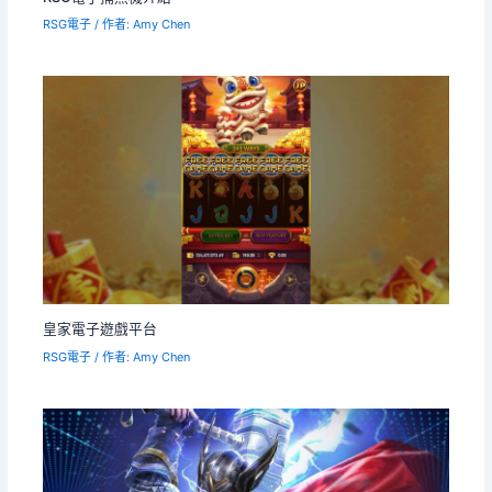
RSG電子
/ 作者:
Amy Chen
皇家電子遊戲平台
RSG電子
/ 作者:
Amy Chen