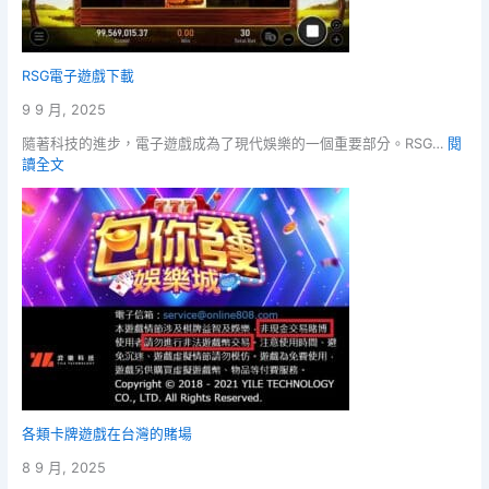
RSG電子遊戲下載
9 9 月, 2025
隨著科技的進步，電子遊戲成為了現代娛樂的一個重要部分。RSG…
閱
讀全文
各類卡牌遊戲在台灣的賭場
8 9 月, 2025