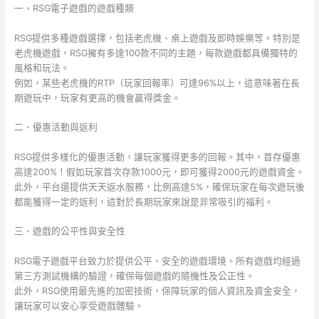
一、RSG電子遊戲的遊戲種類
RSG提供多種遊戲選擇，包括老虎機、桌上遊戲及即時娛樂等。特別是
老虎機遊戲，RSG擁有多達100款不同的主題，每款遊戲都具備獨特的
風格和玩法。
例如，某些老虎機的RTP（玩家回報率）可達96%以上，這意味著在長
期遊玩中，玩家有更高的機會贏得獎金。
二、優惠活動與返利
RSG提供多樣化的優惠活動，讓玩家獲得更多的回報。其中，首存優惠
高達200%！假如玩家首次存款1000元，即可獲得2000元的遊戲資金。
此外，平台還提供天天返水服務，比例高達5%，確保玩家在每次遊玩後
都能獲得一定的返利，這對於長期玩家來說是非常吸引的福利。
三、遊戲的公平性與安全性
RSG電子遊戲平台致力於提供公平、安全的遊戲環境。所有遊戲均經過
第三方測試機構的驗證，確保每個遊戲的隨機性及公正性。
此外，RSG使用最先進的加密技術，保障玩家的個人資訊及資金安全，
讓玩家可以安心享受遊戲體驗。