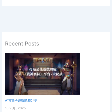
Recent Posts
ATG電子遊戲體驗分享
10 9 月, 2025