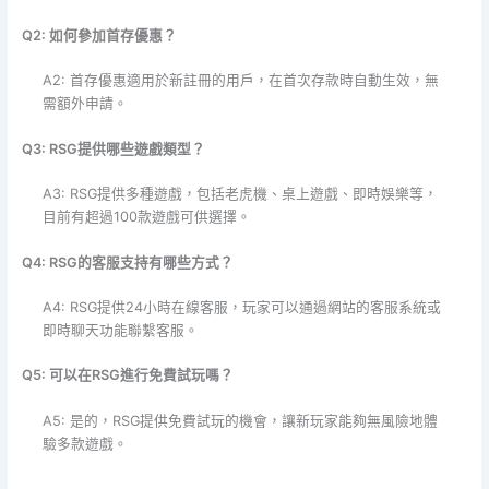
Q2: 如何參加首存優惠？
A2: 首存優惠適用於新註冊的用戶，在首次存款時自動生效，無
需額外申請。
Q3: RSG提供哪些遊戲類型？
A3: RSG提供多種遊戲，包括老虎機、桌上遊戲、即時娛樂等，
目前有超過100款遊戲可供選擇。
Q4: RSG的客服支持有哪些方式？
A4: RSG提供24小時在線客服，玩家可以通過網站的客服系統或
即時聊天功能聯繫客服。
Q5: 可以在RSG進行免費試玩嗎？
A5: 是的，RSG提供免費試玩的機會，讓新玩家能夠無風險地體
驗多款遊戲。