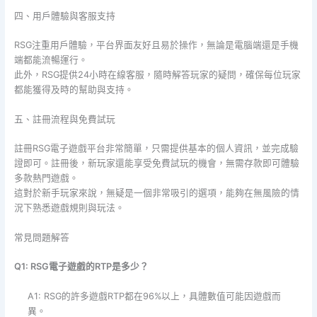
四、用戶體驗與客服支持
RSG注重用戶體驗，平台界面友好且易於操作，無論是電腦端還是手機
端都能流暢運行。
此外，RSG提供24小時在線客服，隨時解答玩家的疑問，確保每位玩家
都能獲得及時的幫助與支持。
五、註冊流程與免費試玩
註冊RSG電子遊戲平台非常簡單，只需提供基本的個人資訊，並完成驗
證即可。註冊後，新玩家還能享受免費試玩的機會，無需存款即可體驗
多款熱門遊戲。
這對於新手玩家來說，無疑是一個非常吸引的選項，能夠在無風險的情
況下熟悉遊戲規則與玩法。
常見問題解答
Q1: RSG電子遊戲的RTP是多少？
A1: RSG的許多遊戲RTP都在96%以上，具體數值可能因遊戲而
異。