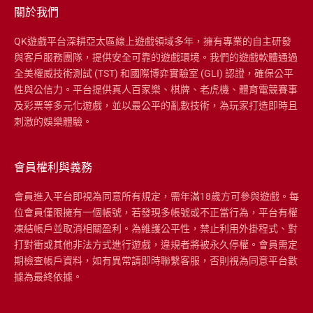
關於我們
QK遊戲平台深耕亞太區線上遊戲領域多年，擁有專業的自主研發
與客戶服務團隊，提供安全可靠的遊戲環境。我們的遊戲軟體通過
全美權威技術測試 (TST) 和國際博弈實驗室 (GLI) 認證，確保公平
性與公信力。平台提供真人百家樂、棋牌、老虎機、體育電競賽事
及彩票等多元化遊戲，並以最公平的亂數技術，為玩家打造即時且
刺激的娛樂體驗。
會員權利與義務
會員進入平台即視為同意所有規定，需年滿18歲方可參與遊戲。每
位會員僅限擁有一個帳號，若發現多帳號或不正當行為，平台有權
凍結帳戶並取消相關盈利。為維護公平性，禁止利用外掛程式、對
打對衝或其他非法方式進行遊戲，違規者將被永久停權。會員需定
期檢查帳戶資料，如有異常請即時聯繫客服，否則視為同意平台數
據為最終依據。