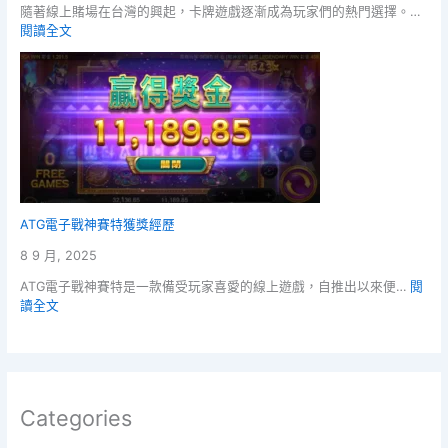
隨著線上賭場在台灣的興起，卡牌遊戲逐漸成為玩家們的熱門選擇。…
閱讀全文
ATG電子戰神賽特獲獎經歷
8 9 月, 2025
ATG電子戰神賽特是一款備受玩家喜愛的線上遊戲，自推出以來便…
閱
讀全文
Categories