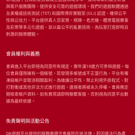
與客戶服務團隊，提供安全可靠的遊戲環境。我們的遊戲軟體通過
全美權威技術測試 (TST) 和國際博弈實驗室 (GLI) 認證，確保公平
性與公信力。平台提供真人百家樂、棋牌、老虎機、體育電競賽事
及彩票等多元化遊戲，並以最公平的亂數技術，為玩家打造即時且
刺激的娛樂體驗。
會員權利與義務
會員進入平台即視為同意所有規定，需年滿18歲方可參與遊戲。每
位會員僅限擁有一個帳號，若發現多帳號或不正當行為，平台有權
凍結帳戶並取消相關盈利。為維護公平性，禁止利用外掛程式、對
打對衝或其他非法方式進行遊戲，違規者將被永久停權。會員需定
期檢查帳戶資料，如有異常請即時聯繫客服，否則視為同意平台數
據為最終依據。
免責聲明與活動公告
QK遊戲平台提供的服務需遵守會員所在地法律，若因違法行為產