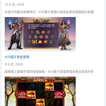
10 9 月, 2025
在當今的數位娛樂時代，ATG電子遊戲以其高品質的遊戲設計和優
ATG電子資金管理
9 9 月, 2025
隨著線上遊戲市場的迅速發展，ATG電子資金管理系統已成為許多