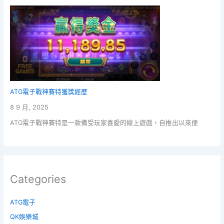
ATG電子戰神賽特獲獎經歷
8 9 月, 2025
ATG電子戰神賽特是一款備受玩家喜愛的線上遊戲，自推出以來便
Categories
ATG電子
QK娛樂城