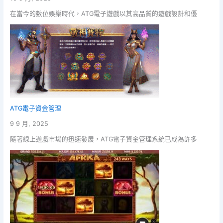
在當今的數位娛樂時代，ATG電子遊戲以其高品質的遊戲設計和優
ATG電子資金管理
9 9 月, 2025
隨著線上遊戲市場的迅速發展，ATG電子資金管理系統已成為許多