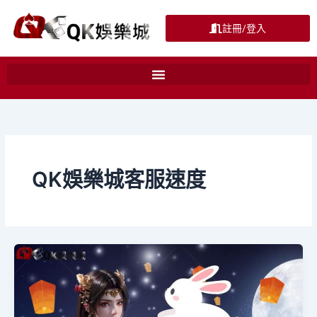
跳
至
註冊/登入
主
要
內
容
QK娛樂城客服速度