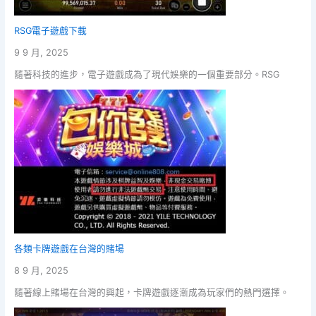
RSG電子遊戲下載
9 9 月, 2025
隨著科技的進步，電子遊戲成為了現代娛樂的一個重要部分。RSG
各類卡牌遊戲在台灣的賭場
8 9 月, 2025
隨著線上賭場在台灣的興起，卡牌遊戲逐漸成為玩家們的熱門選擇。