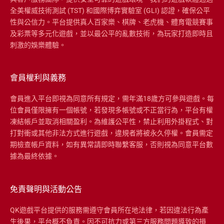
全美權威技術測試 (TST) 和國際博弈實驗室 (GLI) 認證，確保公平
性與公信力。平台提供真人百家樂、棋牌、老虎機、體育電競賽事
及彩票等多元化遊戲，並以最公平的亂數技術，為玩家打造即時且
刺激的娛樂體驗。
會員權利與義務
會員進入平台即視為同意所有規定，需年滿18歲方可參與遊戲。每
位會員僅限擁有一個帳號，若發現多帳號或不正當行為，平台有權
凍結帳戶並取消相關盈利。為維護公平性，禁止利用外掛程式、對
打對衝或其他非法方式進行遊戲，違規者將被永久停權。會員需定
期檢查帳戶資料，如有異常請即時聯繫客服，否則視為同意平台數
據為最終依據。
免責聲明與活動公告
QK遊戲平台提供的服務需遵守會員所在地法律，若因違法行為產
生後果，平台概不負責。因不可抗力或第三方服務問題導致的損